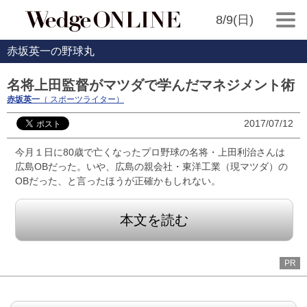
8/9(日)
赤坂英一の野球丸
名将上田監督がマツダで学んだマネジメント術
赤坂英一
（ スポーツライター）
2017/07/12
今月１日に80歳で亡くなったプロ野球の名将・上田利治さんは
広島OBだった。いや、広島の親会社・東洋工業（現マツダ）の
OBだった、と言ったほうが正確かもしれない。
本文を読む
PR