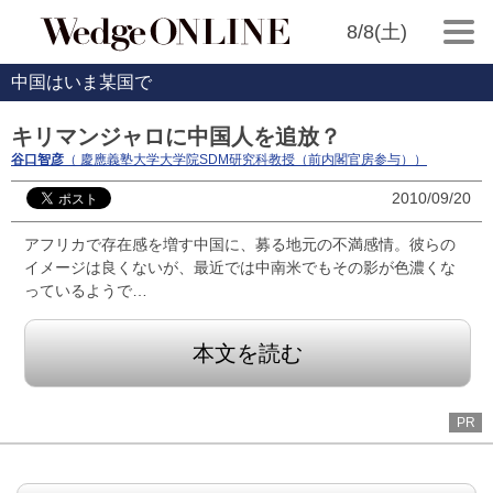
8/8(土)
中国はいま某国で
キリマンジャロに中国人を追放？
谷口智彦
（ 慶應義塾大学大学院SDM研究科教授（前内閣官房参与））
2010/09/20
アフリカで存在感を増す中国に、募る地元の不満感情。彼らの
イメージは良くないが、最近では中南米でもその影が色濃くな
っているようで…
本文を読む
PR