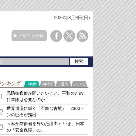
2026年8月9日(日)
メルマガ登録
ランキング
1時間
24時間
1週間
いいね
元防衛官僚が問いたいこと、平和のため
1
に軍隊は必要なのか…
世界遺産に輝く「石舞台古墳」 2300ト
2
ンの巨石が露出…
＜私が防衛省を辞めた理由＞ いま、日本
3
の「安全保障」の…