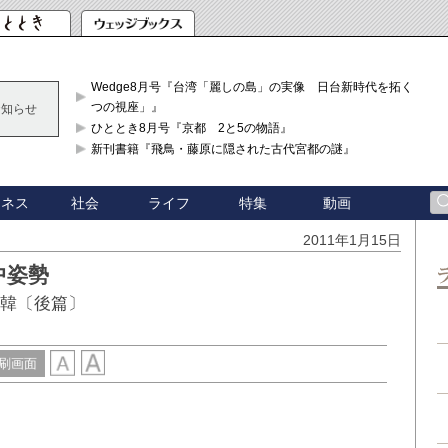
Wedge8月号『台湾「麗しの島」の実像 日台新時代を拓く「3
つの視座」』
お知らせ
ひととき8月号『京都 2と5の物語』
新刊書籍『飛鳥・藤原に隠された古代宮都の謎』
ジネス
社会
ライフ
特集
動画
2011年1月15日
中姿勢
米韓〔後篇〕
刷画面