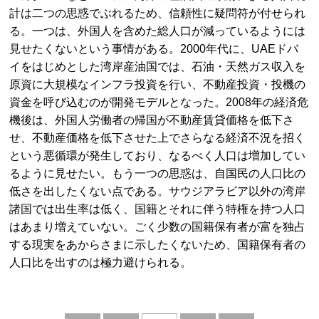
計は二つの思惑でぶれるため、信頼性に疑問符が付せられ
る。一つは、外国人を含めた総人口が減っているようには
見せたくないという事情がある。2000年代に、UAEドバ
イをはじめとした湾岸産油国では、石油・天然ガス収入を
原資に大規模なインフラ投資を行い、不動産投資・投機の
資金を呼び込むのが開発モデルとなった。2008年の経済危
機後は、外国人労働者の帰国が不動産賃貸価格を低下さ
せ、不動産価格を低下させた上でさらなる経済不況を招く
という悪循環が発生しており、なるべく人口は増加してい
るように見せたい。もう一つの思惑は、自国民の人口比の
低さを出したくない点である。サウジアラビア以外の湾岸
諸国では出生率は低く、国籍とそれに伴う特権を持つ人口
はあまり増えていない。ごく少数の国籍保有者が富を独占
する現実をあからさまに示したくないため、国籍保有者の
人口比を出すのは極力避けられる。