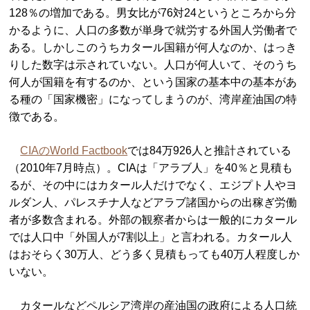
128％の増加である。男女比が76対24というところから分
かるように、人口の多数が単身で就労する外国人労働者で
ある。しかしこのうちカタール国籍が何人なのか、はっき
りした数字は示されていない。人口が何人いて、そのうち
何人が国籍を有するのか、という国家の基本中の基本があ
る種の「国家機密」になってしまうのが、湾岸産油国の特
徴である。
CIAのWorld Factbook
では84万926人と推計されている
（2010年7月時点）。CIAは「アラブ人」を40％と見積も
るが、その中にはカタール人だけでなく、エジプト人やヨ
ルダン人、パレスチナ人などアラブ諸国からの出稼ぎ労働
者が多数含まれる。外部の観察者からは一般的にカタール
では人口中「外国人が7割以上」と言われる。カタール人
はおそらく30万人、どう多く見積もっても40万人程度しか
いない。
カタールなどペルシア湾岸の産油国の政府による人口統