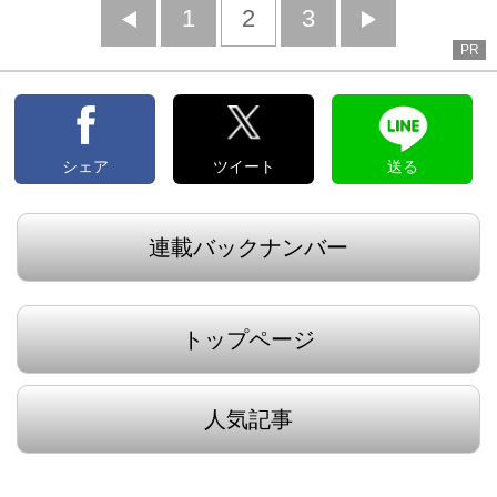
前
1
2
3
次
PR
へ
へ
シェア
ツイート
送る
連載バックナンバー
トップページ
人気記事