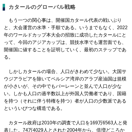
カタールのグローバル戦略
もう一つの関心事は、開催国カタール代表の戦いぶり
と、大会運営の水準・手順である。いうまでもなく、2022
年のワールドカップ本大会の招致に成功したカタールにと
って、今回のアジアカップは、競技水準でも運営面でも、
開催国に値することを証明していく、最初のステップであ
る。
しかしカタールの場合、人口がきわめて少ない。大国サ
ウジアラビアを除いてペルシア湾岸のアラブ産油国は規模
が小さいが、その中でもバーレーンと並んで人口が少な
い。しかも人口の過半数以上が外国人労働者であり、国籍
を持つ（それに伴う特権を持つ）者が人口の少数派である
といういびつな構造である。
カタール政府は2010年の調査で人口を169万6563人と発
表した。74万4029人とされた2004年から、倍増どころか