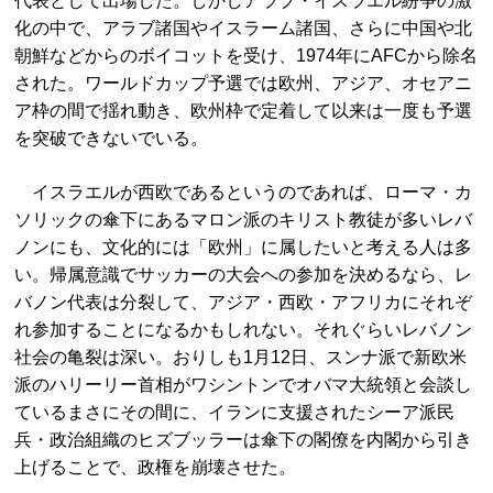
代表として出場した。しかしアラブ・イスラエル紛争の激
化の中で、アラブ諸国やイスラーム諸国、さらに中国や北
朝鮮などからのボイコットを受け、1974年にAFCから除名
された。ワールドカップ予選では欧州、アジア、オセアニ
ア枠の間で揺れ動き、欧州枠で定着して以来は一度も予選
を突破できないでいる。
イスラエルが西欧であるというのであれば、ローマ・カ
ソリックの傘下にあるマロン派のキリスト教徒が多いレバ
ノンにも、文化的には「欧州」に属したいと考える人は多
い。帰属意識でサッカーの大会への参加を決めるなら、レ
バノン代表は分裂して、アジア・西欧・アフリカにそれぞ
れ参加することになるかもしれない。それぐらいレバノン
社会の亀裂は深い。おりしも1月12日、スンナ派で新欧米
派のハリーリー首相がワシントンでオバマ大統領と会談し
ているまさにその間に、イランに支援されたシーア派民
兵・政治組織のヒズブッラーは傘下の閣僚を内閣から引き
上げることで、政権を崩壊させた。