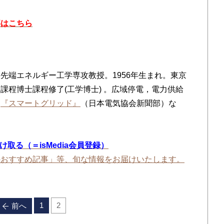
事はこちら
先端エネルギー工学専攻教授。1956年生まれ。東京
課程博士課程修了(工学博士) 。広域停電，電力供給
に
『スマートグリッド』
（日本電気協会新聞部）な
を受け取る（＝isMedia会員登録）
のおすすめ記事」等、旬な情報をお届けいたします。
1
2
前へ