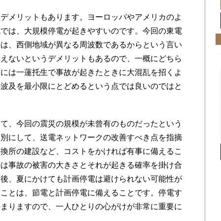
デメリットもあります。ヨーロッパやアメリカのよ
域では、大規模停電が起きやすいのです。今回の東電
のは、西側地域が異なる周波数であるからという言い
らえないというデメリットもあるので、一概にどちら
的には一蓮托生で事故が起きたときに大混乱を招くよ
の波及を最小限にとどめるという点では良いのではと
て、今回の震災の規模が未曾有のものだったという
は別にして、送電ネットワークの改善すべき点を指摘
変換所の建設など、コストをかければ有事に備えるこ
のは事故の被害の大きさとそれが起きる確率を掛け合
今後、夏にかけても計画停電は避けられない可能性が
ることは、節電と計画停電に備えることです。停電す
決まりますので、一人ひとりの心がけが非常に重要に