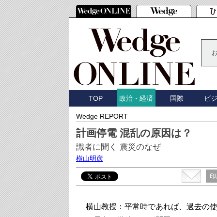
TOP
国際
ビ
政治・経済
Wedge REPORT
計画停電 混乱の原因は？
識者に聞く 震災のなぜ
横山明彦
印
横山教授：平常時であれば、過去の