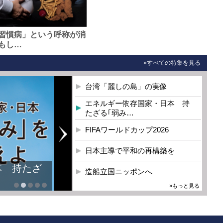
習慣病」という呼称が消
もし…
»すべての特集を見る
台湾「麗しの島」の実像
エネルギー依存国家・日本 持
たざる｢弱み…
FIFAワールドカップ2026
日本主導で平和の再構築を
本 持たざ
造船立国ニッポンへ
»もっと見る