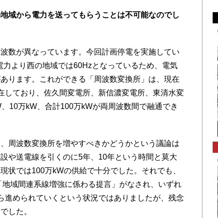
の地域から電力を送ってもらうことは不可能なのでし
周波数が異なっています。今回計画停電を実施してい
電力より西の地域では60Hzとなっているため、電気
があります。これができる「周波数変換所」は、現在
在しており、佐久間変電所、新信濃変電所、東清水変
W、10万kW、合計100万kWが両周波数間で融通でき
、周波数変換所を増やすべきかどうかという議論は
設や送電線を引くのに5年、10年という時間と莫大
現状では100万kWの供給で十分でした。それでも、
、「地域間連系線増強に係わる提言」がなされ、いずれ
から進められていくという状況ではありましたが、残念
んでした。