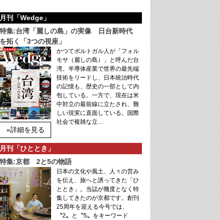
月刊「Wedge」
特集:台湾「麗しの島」の実像 日台新時代
を拓く「3つの視座」
かつてポルトガル人が「フォル
モサ（麗しの島）」と呼んだ台
湾。半導体産業で世界の最先端
技術をリードし、日本統治時代
の記憶も、歴史の一部として内
包している。一方で、現在は米
中対立の最前線に立たされ、難
しい現実に直面している。国際
社会で複雑な立…
»詳細を見る
月刊「ひととき」
特集:京都 2と5の物語
日本の文化や風土、人々の営み
を伝え、旅へと誘ってきた「ひ
ととき」。当誌が幾度となく特
集してきたのが京都です。創刊
25周年を迎える今号では、
〝2〟と〝5〟をキーワード