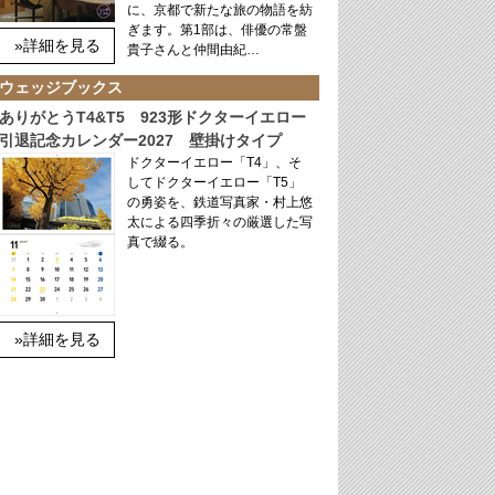
に、京都で新たな旅の物語を紡
ぎます。第1部は、俳優の常盤
»詳細を見る
貴子さんと仲間由紀…
ウェッジブックス
ありがとうT4&T5 923形ドクターイエロー
引退記念カレンダー2027 壁掛けタイプ
ドクターイエロー「T4」、そ
してドクターイエロー「T5」
の勇姿を、鉄道写真家・村上悠
太による四季折々の厳選した写
真で綴る。
»詳細を見る