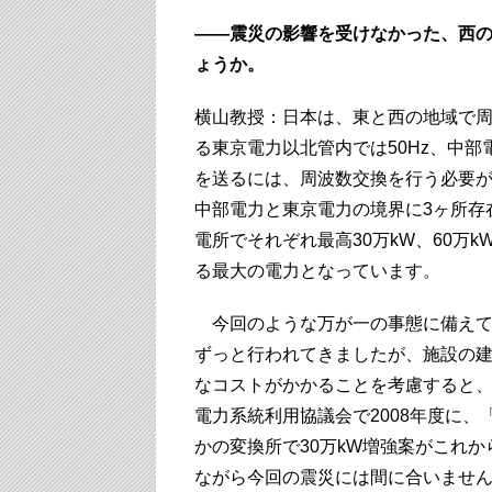
――震災の影響を受けなかった、西
ょうか。
横山教授：日本は、東と西の地域で
る東京電力以北管内では50Hz、中部
を送るには、周波数交換を行う必要
中部電力と東京電力の境界に3ヶ所存
電所でそれぞれ最高30万kW、60万k
る最大の電力となっています。
今回のような万が一の事態に備えて
ずっと行われてきましたが、施設の建
なコストがかかることを考慮すると、
電力系統利用協議会で2008年度に
かの変換所で30万kW増強案がこれ
ながら今回の震災には間に合いませ