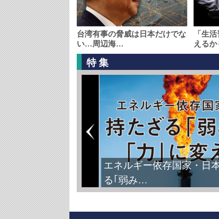
台湾有事の脅威は日本だけでな
「生活
い…周辺海…
えるか
特集
エネルギー依存国家・日
る｢弱み…