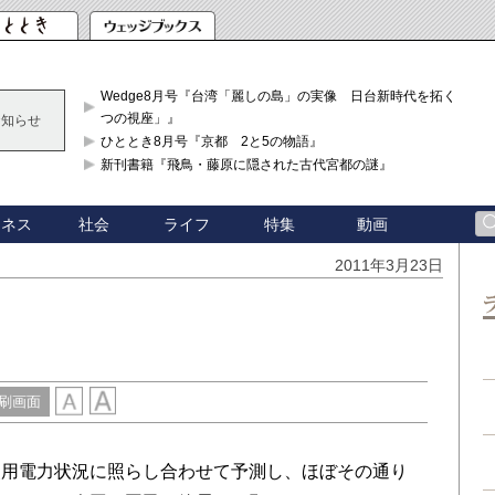
Wedge8月号『台湾「麗しの島」の実像 日台新時代を拓く「3
つの視座」』
お知らせ
ひととき8月号『京都 2と5の物語』
新刊書籍『飛鳥・藤原に隠された古代宮都の謎』
ジネス
社会
ライフ
特集
動画
2011年3月23日
刷画面
使用電力状況に照らし合わせて予測し、ほぼその通り