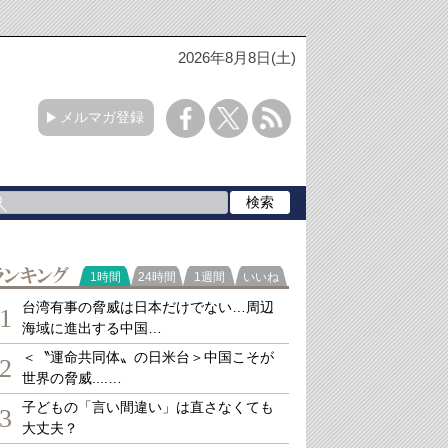
2026年8月8日(土)
メルマガ登録
ランキング
1時間
24時間
1週間
いいね
台湾有事の脅威は日本だけでない…周辺
1
海域に進出する中国…
＜〝運命共同体〟の日米台＞中国こそが
2
世界の脅威....…
子どもの「言い間違い」は直さなくても
3
大丈夫？