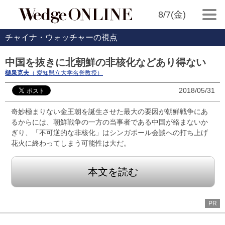
8/7(金)
チャイナ・ウォッチャーの視点
中国を抜きに北朝鮮の非核化などあり得ない
樋泉克夫
（ 愛知県立大学名誉教授）
2018/05/31
奇妙極まりない金王朝を誕生させた最大の要因が朝鮮戦争にあ
るからには、朝鮮戦争の一方の当事者である中国が絡まないか
ぎり、「不可逆的な非核化」はシンガポール会談への打ち上げ
花火に終わってしまう可能性は大だ。
本文を読む
PR