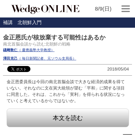
8/9(日)
補講 北朝鮮入門
金正恩氏が核放棄する可能性はあるか
南北首脳会談から読む北朝鮮の戦略
礒﨑敦仁
（ 慶應義塾大学教授）
澤田克己
（ 毎日新聞記者、元ソウル支局長）
2018/05/04
金正恩委員長は今回の南北首脳会談で大きな経済的成果を得て
いない。それなのに文在寅大統領が望む「平和」に関する項目
に同意した。それは、これから「実利」を得られる状況になっ
ていくと考えているからではないか。
本文を読む