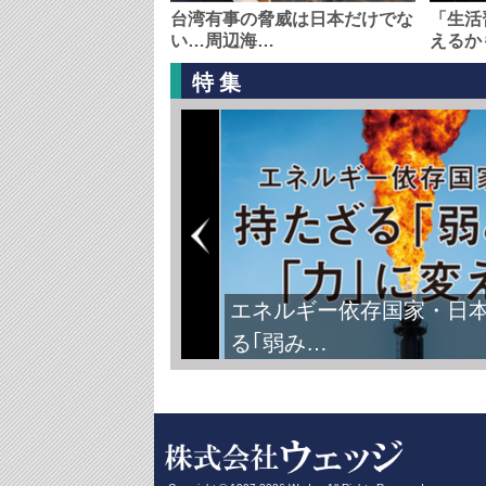
台湾有事の脅威は日本だけでな
「生活
い…周辺海…
えるか
特集
エネルギー依存国家・日
る｢弱み…