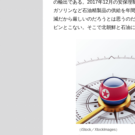
の輸出である。2017年12月の安保
ガソリンなど石油精製品の供給を年間5
減だから厳しいのだろうとは思うの
ピンとこない。そこで北朝鮮と石油
（iStock／XtockImages）