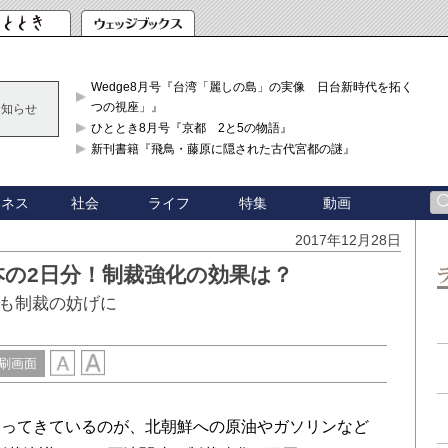
Wedge8月号『台湾「麗しの島」の実像 日台新時代を拓く「3
つの視座」』
お知らせ
ひととき8月号『京都 2と5の物語』
新刊書籍『飛鳥・藤原に隠された古代宮都の謎』
ジネス
社会
ライフ
特集
動画
2017年12月28日
本の2日分！制裁強化の効果は？
も制裁の妨げに
刷画面
ってきているのが、北朝鮮への原油やガソリンなど