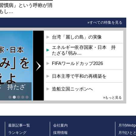
習慣病」という呼称が消
もし…
»すべての特集を見る
台湾「麗しの島」の実像
エネルギー依存国家・日本 持
たざる｢弱み…
FIFAワールドカップ2026
日本主導で平和の再構築を
本 持たざ
造船立国ニッポンへ
»もっと見る
最新記事一覧
会社案内
月刊Wedg
ランキング
採用情報
月刊ひと