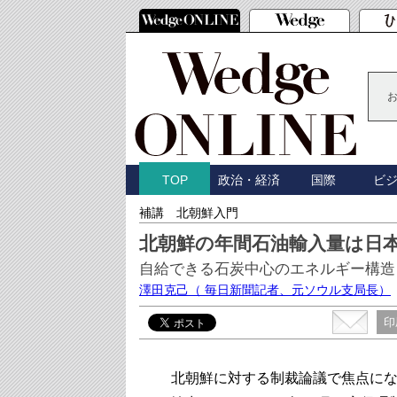
政治・経済
国際
ビ
TOP
補講 北朝鮮入門
北朝鮮の年間石油輸入量は日
自給できる石炭中心のエネルギー構造
澤田克己
（ 毎日新聞記者、元ソウル支局長）
印
北朝鮮に対する制裁論議で焦点にな