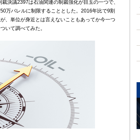
理制裁決議2397は石油関連の制裁強化が目玉の一つで、
0万バレルに制限することとした。2016年比で9割
だが、単位が身近とは言えないこともあってか今一つ
について調べてみた。