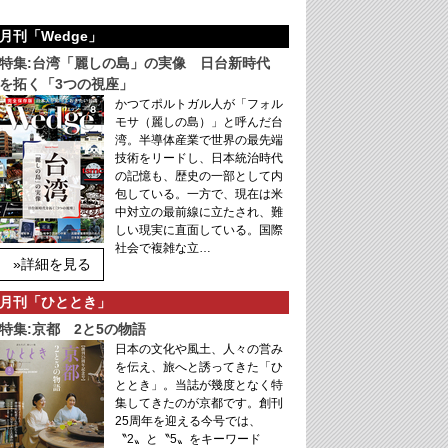
月刊「Wedge」
特集:台湾「麗しの島」の実像 日台新時代
を拓く「3つの視座」
かつてポルトガル人が「フォル
モサ（麗しの島）」と呼んだ台
湾。半導体産業で世界の最先端
技術をリードし、日本統治時代
の記憶も、歴史の一部として内
包している。一方で、現在は米
中対立の最前線に立たされ、難
しい現実に直面している。国際
社会で複雑な立…
»詳細を見る
月刊「ひととき」
特集:京都 2と5の物語
日本の文化や風土、人々の営み
を伝え、旅へと誘ってきた「ひ
ととき」。当誌が幾度となく特
集してきたのが京都です。創刊
25周年を迎える今号では、
〝2〟と〝5〟をキーワード