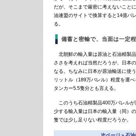
だが、そこまで厳密に考えないことに
油連盟のサイトで換算すると14億バレ
る。
備蓄と密輸で、当面は一定
北朝鮮の輸入量は原油と石油精製品を
ささを考えれば当然だろうが、日本の
なる。ちなみに日本が原油輸送に使う
リットル（189万バレル）程度を運
タンカー5.5隻分とも言える。
このうち石油精製品400万バレルが
少する輸入量は日本の輸入量（同）の
隻では少し足りない程度だろうか。
次ページ » 石