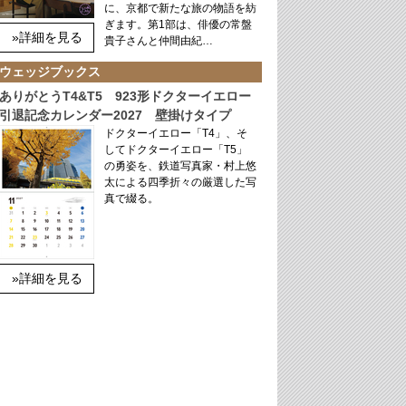
に、京都で新たな旅の物語を紡
ぎます。第1部は、俳優の常盤
»詳細を見る
貴子さんと仲間由紀…
ウェッジブックス
ありがとうT4&T5 923形ドクターイエロー
引退記念カレンダー2027 壁掛けタイプ
ドクターイエロー「T4」、そ
してドクターイエロー「T5」
の勇姿を、鉄道写真家・村上悠
太による四季折々の厳選した写
真で綴る。
»詳細を見る