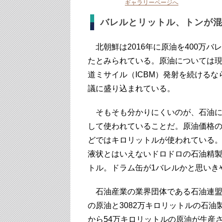
ギャラリーページへ
バレルとリットル、トンが
北朝鮮は2016年に原油を400万バ
たとみられている。原油については
道ミサイル（ICBM）発射を続ける
議に盛り込まれている。
そもそも分かりにくいのが、石油に
して使われていることだ。原油価格
どではキロリットルが使われている
液状とはいえないドロドロの石油精製
トル。ドラム缶が1バレルかと思いき
石油産業の業界団体である石油連盟によ
の原油と3082万キロリットルの石
から54万キロリットルの原油が生産