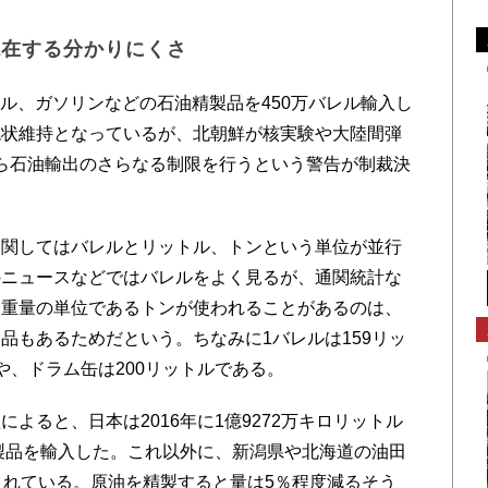
混在する分かりにくさ
レル、ガソリンなどの石油精製品を450万バレル輸入し
現状維持となっているが、北朝鮮が核実験や大陸間弾
なら石油輸出のさらなる制限を行うという警告が制裁決
関してはバレルとリットル、トンという単位が並行
のニュースなどではバレルをよく見るが、通関統計な
。重量の単位であるトンが使われることがあるのは、
品もあるためだという。ちなみに1バレルは159リッ
や、ドラム缶は200リットルである。
ると、日本は2016年に1億9272万キロリットル
油製品を輸入した。これ以外に、新潟県や北海道の油田
されている。原油を精製すると量は5％程度減るそう