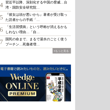
習近平以降、深刻化する中国の脅威…台
4
湾・国防安全研究院…
『彼女は頭が悪いから』著者が受け取っ
5
た読者からの手紙「…
「生活習慣病」という呼称が消えるかも
6
しれない理由…「自…
国民の命まで、まるで湯水のごとく使う
7
プーチン…死傷者増…
»もっと見る