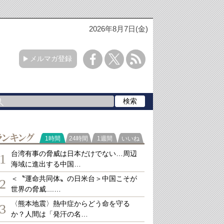
2026年8月7日(金)
メルマガ登録
ランキング
1時間
24時間
1週間
いいね
台湾有事の脅威は日本だけでない…周辺
1
海域に進出する中国…
＜〝運命共同体〟の日米台＞中国こそが
2
世界の脅威....…
〈熊本地震〉熱中症からどう命を守る
3
か？人間は「発汗の名…