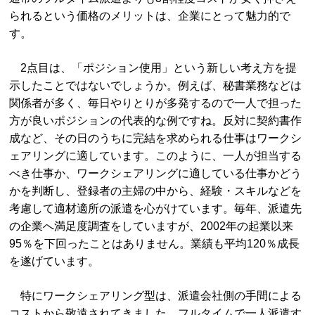
られるという価格のメリットは、企業にとって魅力的で
す。
2点目は、「ポジション使用」という新しい考え方を提
示したことではないでしょうか。例えば、秘書業務などは
関係者が多く、毎日やりとりが多発するので一人で担った
方が良いポジションの代表的な例ですね。反対に契約書作
成など、その日のうちに完結を求められる仕事はワークシ
ェアリングに適しています。このように、一人が担当する
べき仕事か、ワークシェアリングに適している仕事かどう
かを判断し、登録者の主婦の中から、経験・スキルなどを
考慮して適材適所の派遣を心がけています。毎年、派遣先
の企業へ満足度調査をしていますが、2002年の起業以来
95％を下回ったことはありません。業績も平均120％成長
を遂げています。
特にワークシェアリング型は、派遣会社側の手間による
コストから敬遠されてきました。フルタイムで一人派遣す