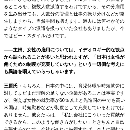
るところを、複数人数派遣するわけですから、その分雇用
を生み出せても、人数分の管理と仕事の振り分けなどが発
生しますから、当然手間も増えます。過去には何社かその
ようなタイプの派遣を扱っていた会社もありましたが、今
ではビー・スタイルだけです。
――主婦、女性の雇用については、イデオロギー的な観点
から語られることが多いと思われますが、「日本は女性が
働くための制度が充実していない」という一辺倒な考えに
も異論を唱えていらっしゃいます。
三原氏：
もちろん、日本の中には、育児休暇や時短就労に
対してまだまだ理解の足りない企業があることは事実です
が、例えば女性の就労率が60％以上と先進国の中でも高い
米国は、時短勤務などが制度として充実しているわけでは
ありません。彼女たちは、「私は会社にこういった貢献が
できるから、このような働き方がしたい」ときちんと自己
主張するのです。会社がそれに納得すれば、本人の望むス