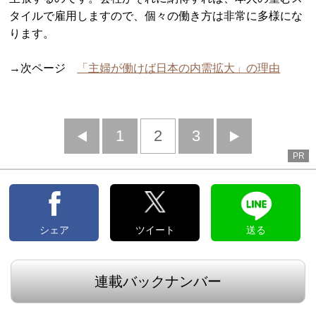
タイルで雇用しますので、個々の働き方は非常に多様にな
ります。
→次ページ
「主婦が働けば日本の内需拡大」の理由
前
1
2
3
次
PR
へ
へ
シェア
ツイート
送る
連載バックナンバー