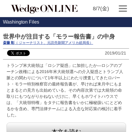
8/7(金)
Washington Files
世界中が注目する「モラー報告書」の中身
斎藤 彰
（ ジャーナリスト、元読売新聞アメリカ総局長）
2019/01/21
トランプ米大統領は「ロシア疑惑」に加担したか―ロシアのプ
ーチン政権による2016年米大統領選への介入疑惑とトランプ人
脈との関わりについて1年半以上にわたり捜査してきたロバー
ト・モラー特別検察官の最終報告書が、早ければ来月中にもま
とまるとの見方も出始めている。その内容次第では大統領の命
取りにもつながりかねないだけに、早くもホワイトハウスで
は、「大統領特権」をタテに報告書をいかに極秘扱いにとどめ
るかを含め、専門法律チームによる入念な対応策の検討に着手
した。
本文を読む