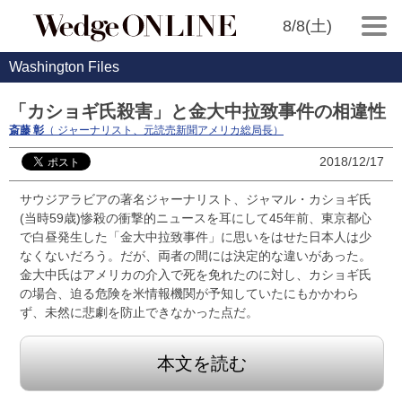
8/8(土)
Washington Files
「カショギ氏殺害」と金大中拉致事件の相違性
斎藤 彰
（ ジャーナリスト、元読売新聞アメリカ総局長）
2018/12/17
サウジアラビアの著名ジャーナリスト、ジャマル・カショギ氏
(当時59歳)惨殺の衝撃的ニュースを耳にして45年前、東京都心
で白昼発生した「金大中拉致事件」に思いをはせた日本人は少
なくないだろう。だが、両者の間には決定的な違いがあった。
金大中氏はアメリカの介入で死を免れたのに対し、カショギ氏
の場合、迫る危険を米情報機関が予知していたにもかかわら
ず、未然に悲劇を防止できなかった点だ。
本文を読む