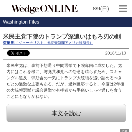
8/9(日)
Washington Files
米民主党下院のトランプ深追いはもろ刃の剣
斎藤 彰
（ ジャーナリスト、元読売新聞アメリカ総局長）
2018/11/19
米民主党は、事前予想通り中間選挙で下院奪回に成功した。党
内にはこれを機に、与党共和党への怨念を晴らすため、スキャ
ンダル追及、弾劾含め一気にトランプ大統領を追い詰めるべき
だとの過激な主張もある。だが、過剰反応すると、今度は2年後
の大統領選挙と議会選挙で有権者から手痛いしっぺ返しを食う
ことにもなりかねない。
本文を読む
PR