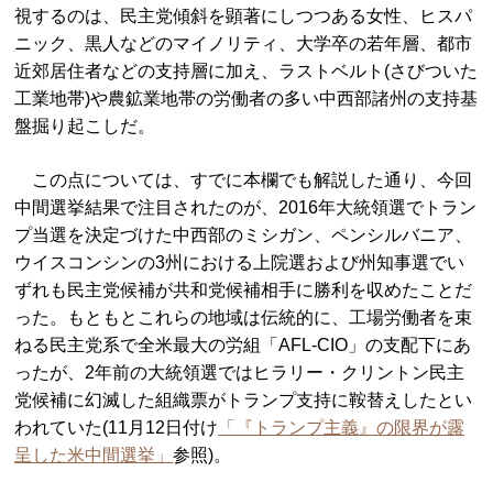
視するのは、民主党傾斜を顕著にしつつある女性、ヒスパ
ニック、黒人などのマイノリティ、大学卒の若年層、都市
近郊居住者などの支持層に加え、ラストベルト(さびついた
工業地帯)や農鉱業地帯の労働者の多い中西部諸州の支持基
盤掘り起こしだ。
この点については、すでに本欄でも解説した通り、今回
中間選挙結果で注目されたのが、2016年大統領選でトラン
プ当選を決定づけた中西部のミシガン、ペンシルバニア、
ウイスコンシンの3州における上院選および州知事選でい
ずれも民主党候補が共和党候補相手に勝利を収めたことだ
った。もともとこれらの地域は伝統的に、工場労働者を束
ねる民主党系で全米最大の労組「AFL-CIO」の支配下にあ
ったが、2年前の大統領選ではヒラリー・クリントン民主
党候補に幻滅した組織票がトランプ支持に鞍替えしたとい
われていた(11月12日付け
「『トランプ主義』の限界が露
呈した米中間選挙」
参照)。