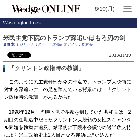
8/10(月)
Washington Files
米民主党下院のトランプ深追いはもろ刃の剣
斎藤 彰
（ ジャーナリスト、元読売新聞アメリカ総局長）
2018/11/19
「クリントン政権時の教訓」
このように民主党幹部が今の時点で、トランプ大統領に
対する深追いに二の足を踏んでいる背景には、「クリント
ン政権時の教訓」があるからだ。
1998年12月、当時下院で多数を制していた共和党は、2
期目の任期途中だったクリントン大統領の女性スキャンダ
ル問題を執拗に追及、結果的に下院本会議での過半数支持
により米国政治史上2人目となる弾劾に追い込んだ。