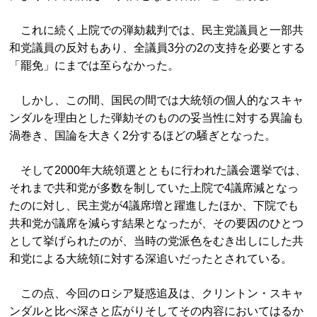
これに続く上院での弾劾裁判では、民主党議員と一部共
和党議員の反対もあり、全議員3分の2の支持を必要とする
「罷免」にまでは至らなかった。
しかし、この間、国民の間では大統領の個人的なスキャ
ンダルを理由とした弾劾そのものの妥当性に対する異論も
渦巻き、国論を大きく2分するほどの騒ぎとなった。
そして2000年大統領選とともに行われた議会選挙では、
それまで共和党が多数を制していた上院で4議席減となっ
たのに対し、民主党が4議席増と躍進したほか、下院でも
共和党が議席を減らす結果となったが、その要因のひとつ
として挙げられたのが、当時の党派色をむき出しにした共
和党による大統領に対する深追いだったとされている。
この点、今回のロシア疑惑追及は、クリントン・スキャ
ンダルと比べ深さと広がりそしてその内容においてはるか