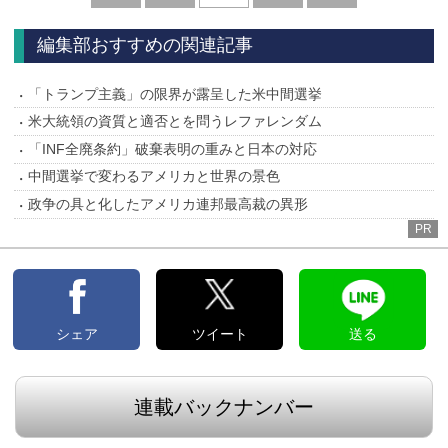
へ
へ
編集部おすすめの関連記事
「トランプ主義」の限界が露呈した米中間選挙
米大統領の資質と適否とを問うレファレンダム
「INF全廃条約」破棄表明の重みと日本の対応
中間選挙で変わるアメリカと世界の景色
政争の具と化したアメリカ連邦最高裁の異形
PR
シェア
ツイート
送る
連載バックナンバー