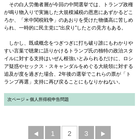
その白人労働者層が今回の中間選挙では、トランプ政権
が鳴り物入りで実施した大規模減税の恩恵にあずかるどこ
ろか、「米中関税戦争」のあおりを受けた物価高に苦しめ
られ、一時的に民主党に“出戻り”したとの見方もある。
しかし、既成概念をつぎつぎに打ち破り誰にもわかりや
すい言葉で聴衆に語りかけるトランプ氏の独特の政治スタ
イルに対する支持はいぜん根強いとみられるだけに、ロシ
ア疑惑やセックス・スキャンダルをめぐる大統領に対する
追及が度を過ぎた場合、2年後の選挙でこれらの票が「ト
ランプ再選」支持に再び戻ることにもなりかねない。
次ページ » 個人所得税申告問題
前
1
2
3
次