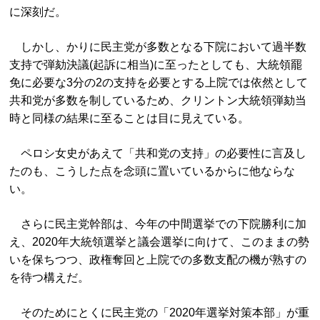
に深刻だ。
しかし、かりに民主党が多数となる下院において過半数
支持で弾劾決議(起訴に相当)に至ったとしても、大統領罷
免に必要な3分の2の支持を必要とする上院では依然として
共和党が多数を制しているため、クリントン大統領弾劾当
時と同様の結果に至ることは目に見えている。
ペロシ女史があえて「共和党の支持」の必要性に言及し
たのも、こうした点を念頭に置いているからに他ならな
い。
さらに民主党幹部は、今年の中間選挙での下院勝利に加
え、2020年大統領選挙と議会選挙に向けて、このままの勢
いを保ちつつ、政権奪回と上院での多数支配の機が熟すの
を待つ構えだ。
そのためにとくに民主党の「2020年選挙対策本部」が重