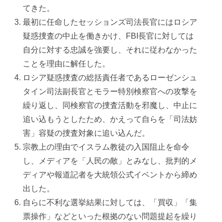
てきた。
最初に任命したセッションズ司法長官にはロシア
疑惑捜査の中止を働きかけ、FBI長官に対しては
自分に対する忠誠を強要し、それに従わなかった
ことを理由に解任した。
ロシア疑惑捜査の総括責任者であるローゼンシュ
タイン司法副長官とモラー特別検察官への攻撃を
繰り返し、同検察官の捜査活動を邪魔し、中止に
追い込もうとしたため、かえって自らを「司法妨
害」容疑の捜査対象に追い込んだ。
宗教上の理由でイスラム教徒の入国阻止を命令
し、メディアを「人民の敵」とみなし、批判的メ
ディアや報道記者を大統領公式イベントから締め
出した。
自らに不利な選挙結果に対しては、「買収」「集
票操作」などといった根拠のない問題提起を繰り