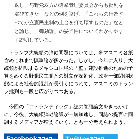
返し、与野党双方の選挙管理委員会からも批判を
浴びてきた―などの例を挙げ、「これらの行為す
べてが立憲民主制の土台を打ち壊すものだ」など
と論じ、「弾劾論」の妥当性についてわかりやす
く説明している。
トランプ大統領の弾劾問題については、米マスコミ各紙
含めこれまで慎重論が多かった。しかし、今年に入り、大
統領が固執するメキシコ国境の「壁」建設推進のための予
算をめぐる野党民主党との対立が深刻化、政府一部閉鎖状
態による社会的混乱が長引くにつれて、マスコミのトラン
プ批判も一段と広がりつつある。
今回の「アトランティック」誌の巻頭論文をきっかけ
に、今後、大統領弾劾論議が一層加速し、同誌の提言に同
調するメディアが増えていくことも十分考えられよう。