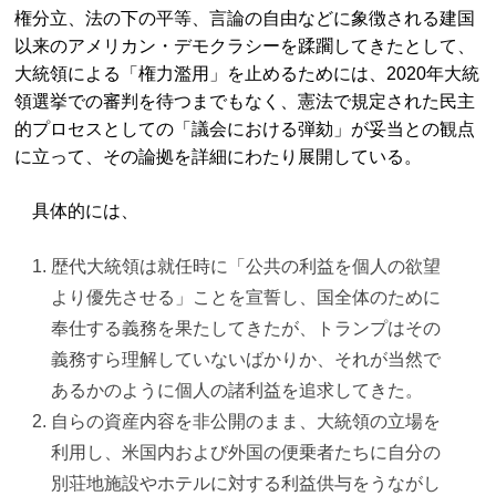
権分立、法の下の平等、言論の自由などに象徴される建国
以来のアメリカン・デモクラシーを蹂躙してきたとして、
大統領による「権力濫用」を止めるためには、2020年大統
領選挙での審判を待つまでもなく、憲法で規定された民主
的プロセスとしての「議会における弾劾」が妥当との観点
に立って、その論拠を詳細にわたり展開している。
具体的には、
歴代大統領は就任時に「公共の利益を個人の欲望
より優先させる」ことを宣誓し、国全体のために
奉仕する義務を果たしてきたが、トランプはその
義務すら理解していないばかりか、それが当然で
あるかのように個人の諸利益を追求してきた。
自らの資産内容を非公開のまま、大統領の立場を
利用し、米国内および外国の便乗者たちに自分の
別荘地施設やホテルに対する利益供与をうながし