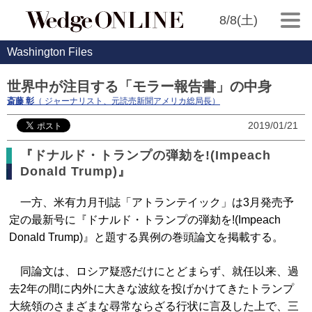
8/8(土)
Washington Files
世界中が注目する「モラー報告書」の中身
斎藤 彰
（ ジャーナリスト、元読売新聞アメリカ総局長）
2019/01/21
『ドナルド・トランプの弾劾を!(Impeach
Donald Trump)』
一方、米有力月刊誌「アトランテイック」は3月発売予
定の最新号に『ドナルド・トランプの弾劾を!(Impeach
Donald Trump)』と題する異例の巻頭論文を掲載する。
同論文は、ロシア疑惑だけにとどまらず、就任以来、過
去2年の間に内外に大きな波紋を投げかけてきたトランプ
大統領のさまざまな尋常ならざる行状に言及した上で、三