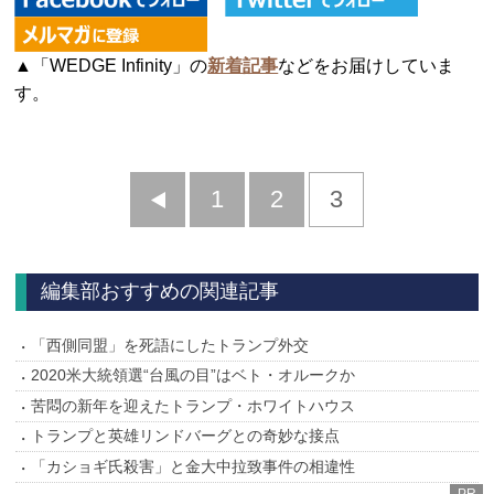
▲「WEDGE Infinity」の
新着記事
などをお届けしていま
す。
前
1
2
3
へ
編集部おすすめの関連記事
「西側同盟」を死語にしたトランプ外交
2020米大統領選“台風の目”はベト・オルークか
苦悶の新年を迎えたトランプ・ホワイトハウス
トランプと英雄リンドバーグとの奇妙な接点
「カショギ氏殺害」と金大中拉致事件の相違性
PR