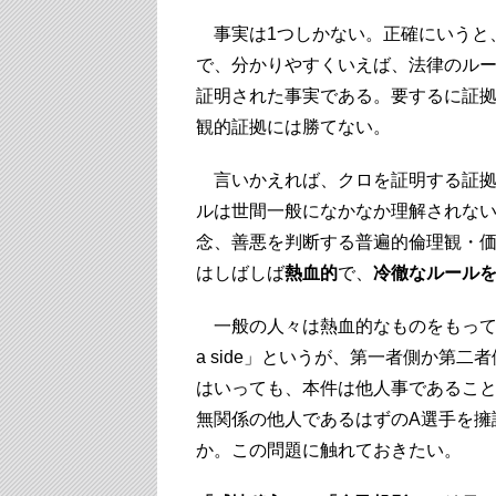
事実は1つしかない。正確にいうと
で、分かりやすくいえば、法律のル
証明された事実である。要するに証
観的証拠には勝てない。
言いかえれば、クロを証明する証拠
ルは世間一般になかなか理解されな
念、善悪を判断する普遍的倫理観・
はしばしば
熱血的
で、
冷徹なルール
一般の人々は熱血的なものをもってい
a side」というが、第一者側か第
はいっても、本件は他人事であるこ
無関係の他人であるはずのA選手を擁
か。この問題に触れておきたい。