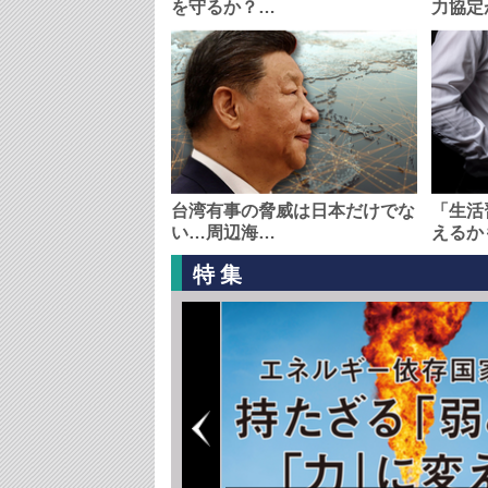
を守るか？…
力協定
台湾有事の脅威は日本だけでな
「生活
い…周辺海…
えるか
特集