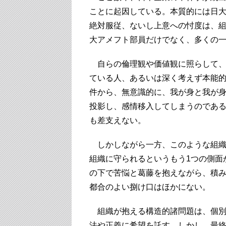
ことに起因している。本質的には日
絶対服従、ないし上意への忖度は、
大アメフト部員だけでなく、多くの
自らの倫理観や価値観に照らして、
ている人、あるいは深く考えず本能
件から、無意識的に、我が身と我が
投影し、感情移入してしまうのであ
も差支えない。
しかしながら一方、このような組織
組織に守られるというもう1つの側面
の下で苦悩と葛藤を抱えながら、積
都合のよい捌け口はほかにない。
組織が抱える構造的諸問題は、個別
法や正義に希望を託す。しかし、最