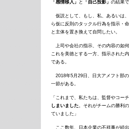
「感情移入」
と
「自己投影」
の結果
仮説として、もし、私、あるいは、
ら仮に反則のタックル行為を指示・
と主体を置き換えて自問したい。
上司や会社の指示、その内容の如何
これを美徳とする一方、指示された
である。
2018年5月29日、日大アメフト
一節がある。
「これまで、私たちは、監督やコー
しまいました
。それがチームの勝利
ていました」
ここ数年、日本企業の不祥事が続出