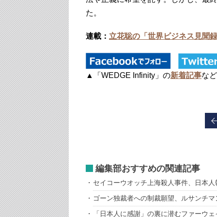
た。
連載：
立花聡の「世界ビジネス見聞
▲「WEDGE Infinity」の
新着記事
など
編集部おすすめの関連記事
セイコーウオッチ上海殺人事件、日本人
ゴーン独裁者への制裁願望、ルサンチマ
「日本人に感謝」の裏に潜むファーウェ