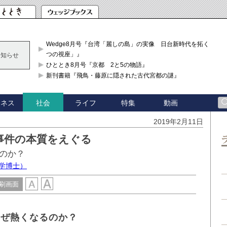
Wedge8月号『台湾「麗しの島」の実像 日台新時代を拓く「3
つの視座」』
お知らせ
ひととき8月号『京都 2と5の物語』
新刊書籍『飛鳥・藤原に隠された古代宮都の謎』
ジネス
ライフ
特集
動画
社会
2019年2月11日
事件の本質をえぐる
のか？
学博士）
刷画面
なぜ熱くなるのか？