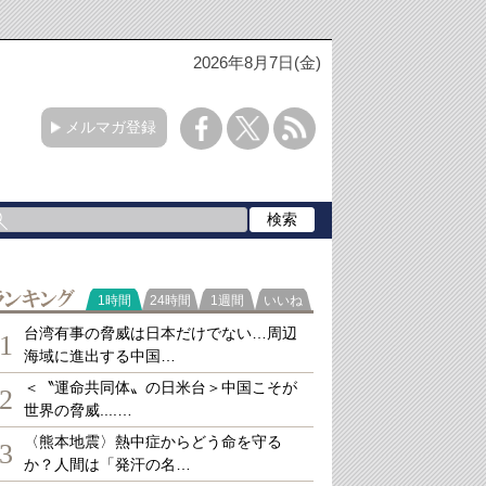
2026年8月7日(金)
メルマガ登録
ランキング
1時間
24時間
1週間
いいね
台湾有事の脅威は日本だけでない…周辺
1
海域に進出する中国…
＜〝運命共同体〟の日米台＞中国こそが
2
世界の脅威....…
〈熊本地震〉熱中症からどう命を守る
3
か？人間は「発汗の名…