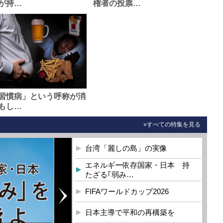
が持…
権者の投票…
習慣病」という呼称が消
もし…
»すべての特集を見る
台湾「麗しの島」の実像
エネルギー依存国家・日本 持
たざる｢弱み…
FIFAワールドカップ2026
日本主導で平和の再構築を