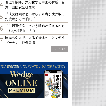
習近平以降、深刻化する中国の脅威…台
4
湾・国防安全研究院…
『彼女は頭が悪いから』著者が受け取っ
5
た読者からの手紙「…
「生活習慣病」という呼称が消えるかも
6
しれない理由…「自…
国民の命まで、まるで湯水のごとく使う
7
プーチン…死傷者増…
»もっと見る