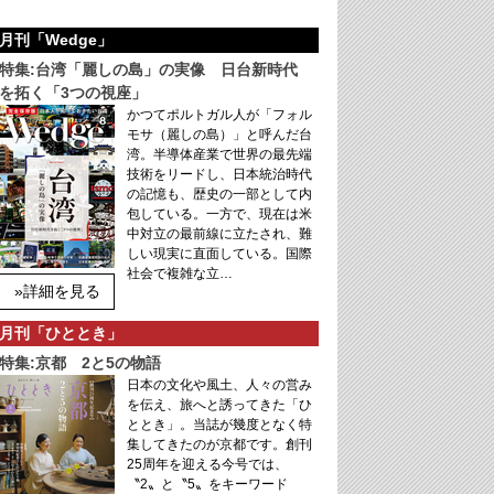
月刊「Wedge」
特集:台湾「麗しの島」の実像 日台新時代
を拓く「3つの視座」
かつてポルトガル人が「フォル
モサ（麗しの島）」と呼んだ台
湾。半導体産業で世界の最先端
技術をリードし、日本統治時代
の記憶も、歴史の一部として内
包している。一方で、現在は米
中対立の最前線に立たされ、難
しい現実に直面している。国際
社会で複雑な立…
»詳細を見る
月刊「ひととき」
特集:京都 2と5の物語
日本の文化や風土、人々の営み
を伝え、旅へと誘ってきた「ひ
ととき」。当誌が幾度となく特
集してきたのが京都です。創刊
25周年を迎える今号では、
〝2〟と〝5〟をキーワード