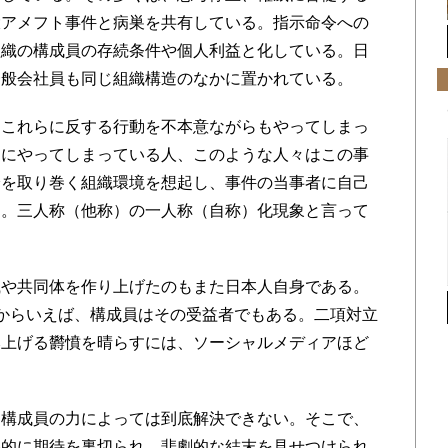
大アメフト事件と病巣を共有している。指示命令への
組織の構成員の存続条件や個人利益と化している。日
一般会社員も同じ組織構造のなかに置かれている。
これらに反する行動を不本意ながらもやってしまっ
的にやってしまっている人、このような人々はこの事
身を取り巻く組織環境を想起し、事件の当事者に自己
る。三人称（他称）の一人称（自称）化現象と言って
や共同体を作り上げたのもまた日本人自身である。
からいえば、構成員はその受益者でもある。二項対立
み上げる欝憤を晴らすには、ソーシャルメディアほど
構成員の力によっては到底解決できない。そこで、
終的に期待を裏切られ、悲劇的な結末を見せつけられ