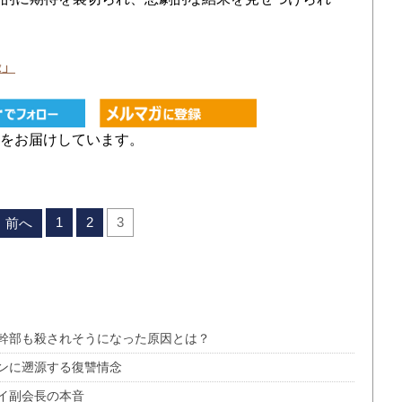
録」
をお届けしています。
1
2
3
前へ
幹部も殺されそうになった原因とは？
ンに遡源する復讐情念
イ副会長の本音