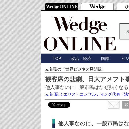
TOP
政治・経済
国際
ビ
立花聡の「世界ビジネス見聞録」
観客席の悲劇、日大アメフト
他人事なのに一般市民はなぜ熱くなる
立花 聡
（ エリス・コンサルティング代表・法
印
他人事なのに、一般市民は