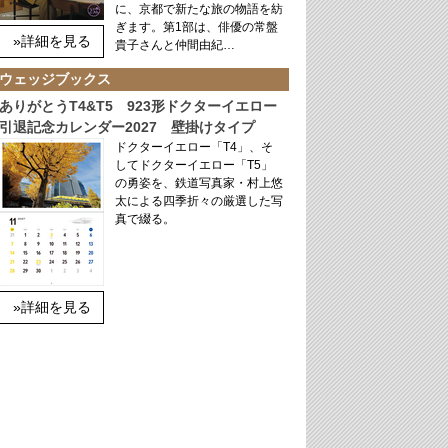
に、京都で新たな旅の物語を紡
ぎます。第1部は、俳優の常盤
»詳細を見る
貴子さんと仲間由紀…
ウェッジブックス
ありがとうT4&T5 923形ドクターイエロー
引退記念カレンダー2027 壁掛けタイプ
ドクターイエロー「T4」、そ
してドクターイエロー「T5」
の勇姿を、鉄道写真家・村上悠
太による四季折々の厳選した写
真で綴る。
»詳細を見る