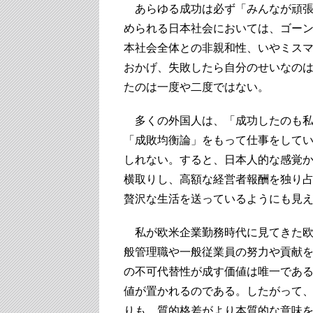
あらゆる成功は必ず「みんなが頑張
められる日本社会においては、ゴー
本社会全体との非親和性、いやミス
おかげ、失敗したら自分のせいなの
たのは一度や二度ではない。
多くの外国人は、「成功したのも私
「成敗均衡論」をもって仕事をしてい
しれない。すると、日本人的な感覚
横取りし、高額な経営者報酬を独り
贅沢な生活を送っているようにも見
私が欧米企業勤務時代に見てきた欧
般管理職や一般従業員の努力や貢献
の不可代替性が成す価値は唯一であ
値が置かれるのである。したがって
りも、質的格差がより本質的な意味