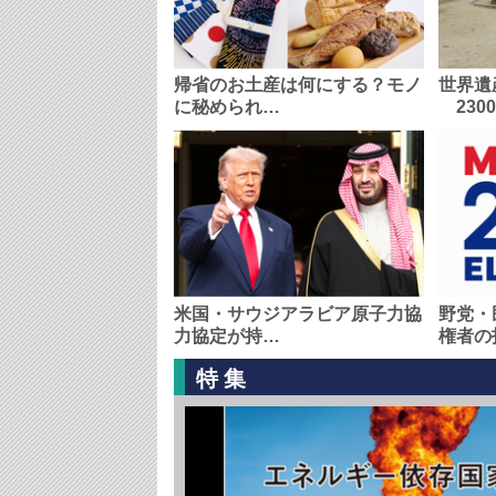
帰省のお土産は何にする？モノ
世界遺
に秘められ…
230
米国・サウジアラビア原子力協
野党・
力協定が持…
権者の
特集