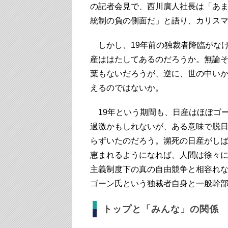
の記者会見で、西川廣人社長は「あま
統制の負の側面だ」と語り、カリス
しかし、19年前の独裁者降臨がな
産ははたしてあるのだろうか。無論
葉もないだろうが、逆に、世の中い
えるのではないか。
19年という期間も、日産はほぼゴ
過激かもしれないが、ある意味で脱
らずいたのだろう。瀕死の日産がし
恵まれるようになれば、人間は徐々
主義制度下の真の自由競争と相容れ
ゴーン氏という独裁者自身と一般幹
トップと「みんな」の関係