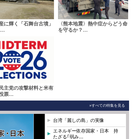
産に輝く「石舞台古墳」
〈熊本地震〉熱中症からどう命
0…
を守るか？…
民主党の攻撃材料と米有
投票…
»すべての特集を見る
台湾「麗しの島」の実像
エネルギー依存国家・日本 持
たざる｢弱み…