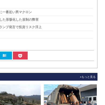
に一番近い男マクロン
示した形骸化した規制の弊害
ランプ発言で投資リスク浮上
»もっと見る