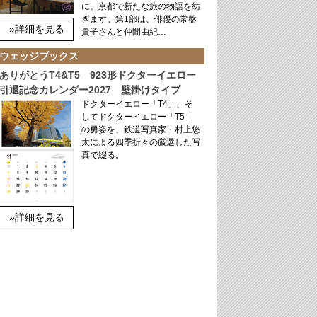
に、京都で新たな旅の物語を紡
ぎます。第1部は、俳優の常盤
»詳細を見る
貴子さんと仲間由紀…
ウェッジブックス
ありがとうT4&T5 923形ドクターイエロー
引退記念カレンダー2027 壁掛けタイプ
ドクターイエロー「T4」、そ
してドクターイエロー「T5」
の勇姿を、鉄道写真家・村上悠
太による四季折々の厳選した写
真で綴る。
»詳細を見る