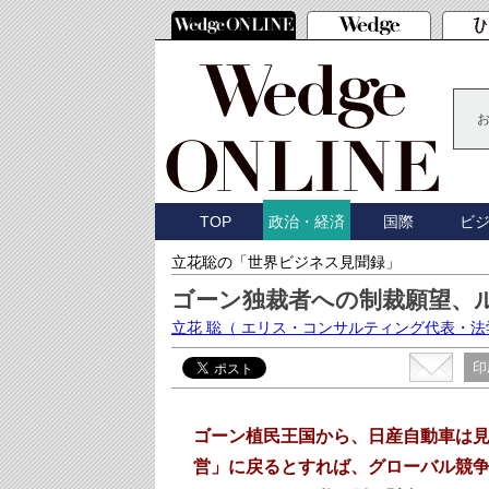
TOP
国際
ビ
政治・経済
立花聡の「世界ビジネス見聞録」
ゴーン独裁者への制裁願望、
立花 聡
（ エリス・コンサルティング代表・法
印
ゴーン植民王国から、日産自動車は
営」に戻るとすれば、グローバル競