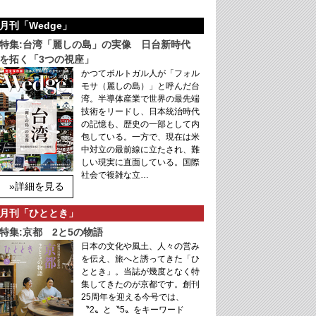
月刊「Wedge」
特集:台湾「麗しの島」の実像 日台新時代
を拓く「3つの視座」
かつてポルトガル人が「フォル
モサ（麗しの島）」と呼んだ台
湾。半導体産業で世界の最先端
技術をリードし、日本統治時代
の記憶も、歴史の一部として内
包している。一方で、現在は米
中対立の最前線に立たされ、難
しい現実に直面している。国際
社会で複雑な立…
»詳細を見る
月刊「ひととき」
特集:京都 2と5の物語
日本の文化や風土、人々の営み
を伝え、旅へと誘ってきた「ひ
ととき」。当誌が幾度となく特
集してきたのが京都です。創刊
25周年を迎える今号では、
〝2〟と〝5〟をキーワード