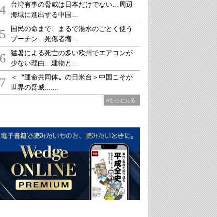
台湾有事の脅威は日本だけでない…周辺
4
海域に進出する中国…
国民の命まで、まるで湯水のごとく使う
5
プーチン…死傷者増…
猛暑による死亡の多い欧州でエアコンが
6
少ない理由…建物と…
＜〝運命共同体〟の日米台＞中国こそが
7
世界の脅威....…
»もっと見る