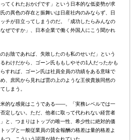
ってくれたおかげです」という日本的な低姿勢が求
ン氏の異色の存在と振舞いは日産社内のみならず、日
マッチが目立ってしまうのだ。「成功したらみんなの
はなぜですか」、日本企業で働く外国人にこう聞かれ
のお陰であれば、失敗したのも私のせいだ」という
るわけだから、ゴーン氏ももしやその1人だったかも
からすれば、ゴーン氏は社員全員の功績をある意味で
占め、庶民から見れば雲の上のような王侯貴族同然の
えてしまう。
米的な感覚はこうである――。「実務レベルでは一
を否定しない。ただ、他者に取って代われない経営者
る」と、つまりはトップの唯一性、希少性に絶対的価
、トップと一般従業員の賃金報酬の格差は量的格差よ
をもつ、こういう認識が持たれていた。