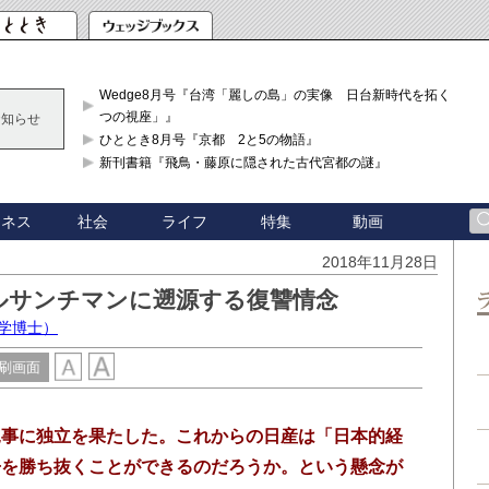
Wedge8月号『台湾「麗しの島」の実像 日台新時代を拓く「3
つの視座」』
お知らせ
ひととき8月号『京都 2と5の物語』
新刊書籍『飛鳥・藤原に隠された古代宮都の謎』
ジネス
社会
ライフ
特集
動画
2018年11月28日
ルサンチマンに遡源する復讐情念
学博士）
刷画面
見事に独立を果たした。これからの日産は「日本的経
争を勝ち抜くことができるのだろうか。という懸念が