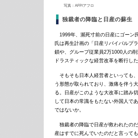
写真：AFP/アフロ
独裁者の降臨と日産の蘇生
1999年、瀕死寸前の日産にゴーン
氏は再生計画の「日産リバイバルプラ
鎖や、グループ従業員2万1000人
ドラスティックな経営改革を断行し
そもそも日本人経営者といっても、
う形態が取られており、激痛を伴う
る。日産がこのような大改革に踏み
して日本の常識をもたない外国人で
ではないか。
独裁者の降臨で日産が救われたのだ
産はすでに死んでいたのだと言っても