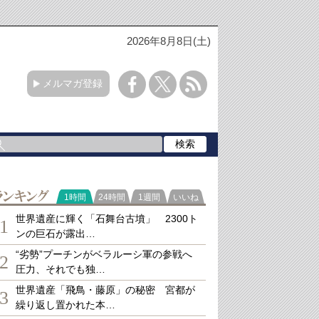
2026年8月8日(土)
メルマガ登録
ランキング
1時間
24時間
1週間
いいね
世界遺産に輝く「石舞台古墳」 2300ト
1
ンの巨石が露出…
“劣勢”プーチンがベラルーシ軍の参戦へ
2
圧力、それでも独…
世界遺産「飛鳥・藤原」の秘密 宮都が
3
繰り返し置かれた本…