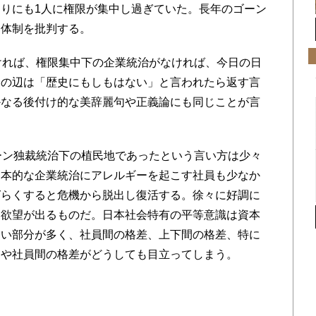
りにも1人に権限が集中し過ぎていた。長年のゴーン
マ体制を批判する。
ければ、権限集中下の企業統治がなければ、今日の日
その辺は「歴史にもしもはない」と言われたら返す言
かなる後付け的な美辞麗句や正義論にも同じことが言
ーン独裁統治下の植民地であったという言い方は少々
日本的な企業統治にアレルギーを起こす社員も少なか
ばらくすると危機から脱出し復活する。徐々に好調に
に欲望が出るものだ。日本社会特有の平等意識は資本
ない部分が多く、社員間の格差、上下間の格差、特に
部や社員間の格差がどうしても目立ってしまう。