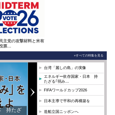
民主党の攻撃材料と米有
投票…
»すべての特集を見る
台湾「麗しの島」の実像
エネルギー依存国家・日本 持
たざる｢弱み…
FIFAワールドカップ2026
日本主導で平和の再構築を
本 持たざ
造船立国ニッポンへ