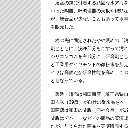
浴室の鏡に付着する頑固な水アカを
いった陶器、IH調理器の天板や鍋類な
が、競合品が少ないこともあって今年
を販売した。
柄の先に固定されたやや硬めの「消
剤とともに、洗浄部分をこすって汚
シリコンゴムを主成分に、研磨剤と
と工業用ダイヤモンドの微粉末を加
イヤは高価だが研磨性能を高め、こ
ともなっている。
製造・販売は和田商店（埼玉県狭山
田吉弘（39歳）が自社の従来品をベ
田商店は和田の父親（同社会長）が19
父親はデパートなどでの商品の実演
たが、与えられた商品を実演販売す