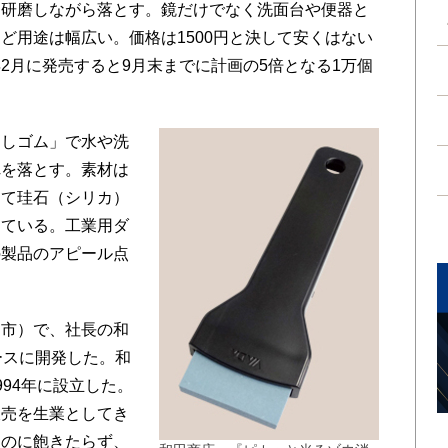
研磨しながら落とす。鏡だけでなく洗面台や便器と
ど用途は幅広い。価格は1500円と決して安くはない
2月に発売すると9月末までに計画の5倍となる1万個
しゴム」で水や洗
れを落とす。素材は
して珪石（シリカ）
えている。工業用ダ
の製品のアピール点
市）で、社長の和
ースに開発した。和
94年に設立した。
販売を生業としてき
るのに飽きたらず、