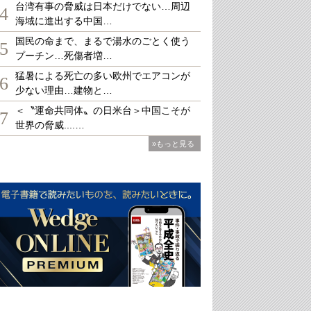
台湾有事の脅威は日本だけでない…周辺
4
海域に進出する中国…
国民の命まで、まるで湯水のごとく使う
5
プーチン…死傷者増…
猛暑による死亡の多い欧州でエアコンが
6
少ない理由…建物と…
＜〝運命共同体〟の日米台＞中国こそが
7
世界の脅威....…
»もっと見る