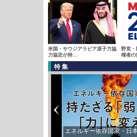
米国・サウジアラビア原子力協
野党・
力協定が持…
権者の
特集
エネルギー依存国家・日