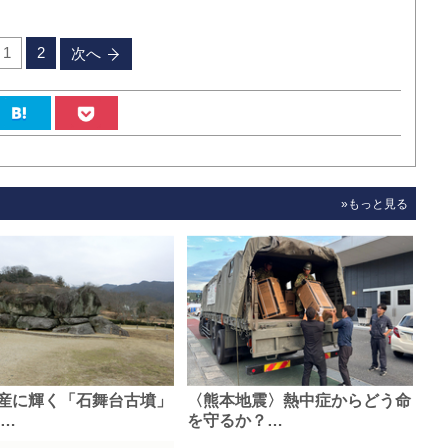
1
2
次へ
»もっと見る
産に輝く「石舞台古墳」
〈熊本地震〉熱中症からどう命
0…
を守るか？…