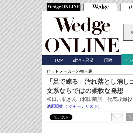
TOP
政治・経済
国際
ビ
ヒットメーカーの舞台裏
「足で練る」汚れ落とし消し
文系ならではの柔軟な発想
和田吉弘さん（和田商店 代表取締役
池原照雄
（ ジャーナリスト）
印