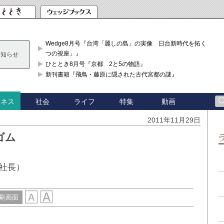
Wedge8月号『台湾「麗しの島」の実像 日台新時代を拓く「3
つの視座」』
お知らせ
ひととき8月号『京都 2と5の物語』
新刊書籍『飛鳥・藤原に隠された古代宮都の謎』
社会
ライフ
特集
動画
ジネス
2011年11月29日
ゴム
社長）
刷画面