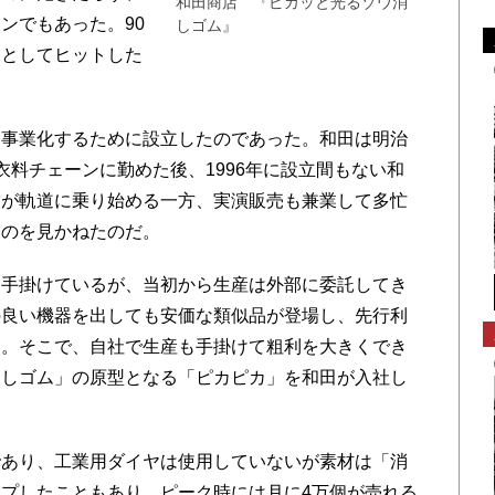
和田商店 『ピカッと光るゾウ消
ンでもあった。90
しゴム』
器としてヒットした
。
事業化するために設立したのであった。和田は明治
衣料チェーンに勤めた後、1996年に設立間もない和
営が軌道に乗り始める一方、実演販売も兼業して多忙
たのを見かねたのだ。
手掛けているが、当初から生産は外部に委託してき
の良い機器を出しても安価な類似品が登場し、先行利
た。そこで、自社で生産も手掛けて粗利を大きくでき
消しゴム」の原型となる「ピカピカ」を和田が入社し
あり、工業用ダイヤは使用していないが素材は「消
プしたこともあり、ピーク時には月に4万個が売れる