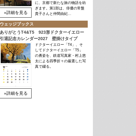
に、京都で新たな旅の物語を紡
ぎます。第1部は、俳優の常盤
»詳細を見る
貴子さんと仲間由紀…
ウェッジブックス
ありがとうT4&T5 923形ドクターイエロー
引退記念カレンダー2027 壁掛けタイプ
ドクターイエロー「T4」、そ
してドクターイエロー「T5」
の勇姿を、鉄道写真家・村上悠
太による四季折々の厳選した写
真で綴る。
»詳細を見る