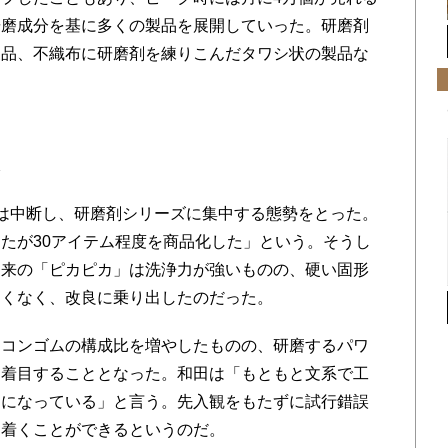
研磨成分を基に多くの製品を展開していった。研磨剤
製品、不織布に研磨剤を練りこんだタワシ状の製品な
想
は中断し、研磨剤シリーズに集中する態勢をとった。
たが30アイテム程度を商品化した」という。そうし
従来の「ピカピカ」は洗浄力が強いものの、硬い固形
なくなく、改良に乗り出したのだった。
コンゴムの構成比を増やしたものの、研磨するパワ
に着目することとなった。和田は「もともと文系で工
スになっている」と言う。先入観をもたずに試行錯誤
く着くことができるというのだ。