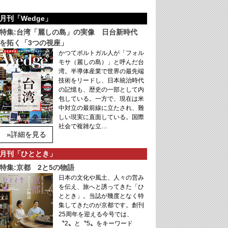
月刊「Wedge」
特集:台湾「麗しの島」の実像 日台新時代
を拓く「3つの視座」
かつてポルトガル人が「フォル
モサ（麗しの島）」と呼んだ台
湾。半導体産業で世界の最先端
技術をリードし、日本統治時代
の記憶も、歴史の一部として内
包している。一方で、現在は米
中対立の最前線に立たされ、難
しい現実に直面している。国際
社会で複雑な立…
»詳細を見る
月刊「ひととき」
特集:京都 2と5の物語
日本の文化や風土、人々の営み
を伝え、旅へと誘ってきた「ひ
ととき」。当誌が幾度となく特
集してきたのが京都です。創刊
25周年を迎える今号では、
〝2〟と〝5〟をキーワード