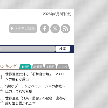
2026年8月8日(土)
メルマガ登録
ランキング
1時間
24時間
1週間
いいね
世界遺産に輝く「石舞台古墳」 2300ト
1
ンの巨石が露出…
“劣勢”プーチンがベラルーシ軍の参戦へ
2
圧力、それでも独…
世界遺産「飛鳥・藤原」の秘密 宮都が
3
繰り返し置かれた本…