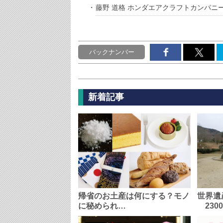
藤野 道格 ホンダエアクラフトカンパニ
バックナンバー
新着記事
帰省のお土産は何にする？モノ
世界遺
に秘められ…
230