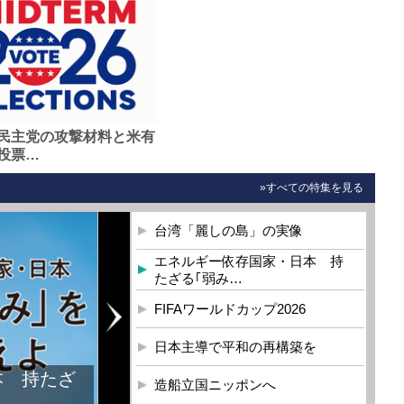
民主党の攻撃材料と米有
投票…
»すべての特集を見る
台湾「麗しの島」の実像
エネルギー依存国家・日本 持
たざる｢弱み…
FIFAワールドカップ2026
日本主導で平和の再構築を
造船立国ニッポンへ