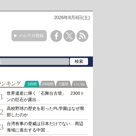
2026年8月8日(土)
メルマガ登録
ランキング
1時間
24時間
1週間
いいね
世界遺産に輝く「石舞台古墳」 2300ト
1
ンの巨石が露出…
高校野球の歴史を彩ったPL学園はなぜ廃
2
部したのか
台湾有事の脅威は日本だけでない…周辺
3
海域に進出する中国…