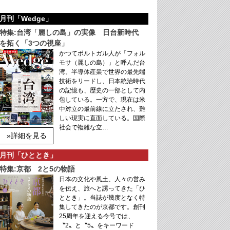
月刊「Wedge」
特集:台湾「麗しの島」の実像 日台新時代
を拓く「3つの視座」
かつてポルトガル人が「フォル
モサ（麗しの島）」と呼んだ台
湾。半導体産業で世界の最先端
技術をリードし、日本統治時代
の記憶も、歴史の一部として内
包している。一方で、現在は米
中対立の最前線に立たされ、難
しい現実に直面している。国際
社会で複雑な立…
»詳細を見る
月刊「ひととき」
特集:京都 2と5の物語
日本の文化や風土、人々の営み
を伝え、旅へと誘ってきた「ひ
ととき」。当誌が幾度となく特
集してきたのが京都です。創刊
25周年を迎える今号では、
〝2〟と〝5〟をキーワード