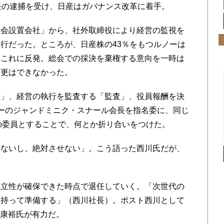
長の逮捕を受け、日産はガバナンス改革に着手。
会設置会社」から、社外取締役により経営の監視を
行だった。ところが、日産株の43％をもつルノーは
、これに反発。総会での採決を棄権する意向を一時は
変更はできなかった。
」、経営の執行を監査する「監査」、役員報酬を決
ーのジャンドミニク・スナール会長を指名委に、同じ
の委員とすることで、何とか折り合いをつけた。
ないし、絶対させない」。こう語った西川氏だが、
立性が確保できた時点で退任していく。「次世代の
を持って準備する」（西川社長）。ポスト西川として
内康裕氏が有力だ。