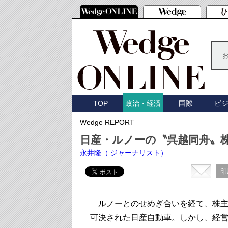
TOP
国際
ビ
政治・経済
Wedge REPORT
日産・ルノーの〝呉越同舟〟
永井隆
（ ジャーナリスト）
印
ルノーとのせめぎ合いを経て、株主
可決された日産自動車。しかし、経