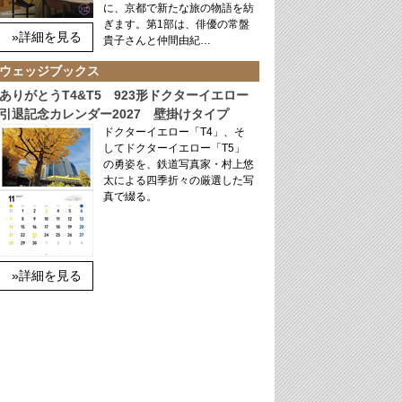
に、京都で新たな旅の物語を紡
ぎます。第1部は、俳優の常盤
»詳細を見る
貴子さんと仲間由紀…
ウェッジブックス
ありがとうT4&T5 923形ドクターイエロー
引退記念カレンダー2027 壁掛けタイプ
ドクターイエロー「T4」、そ
してドクターイエロー「T5」
の勇姿を、鉄道写真家・村上悠
太による四季折々の厳選した写
真で綴る。
»詳細を見る