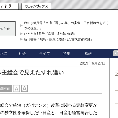
Wedge8月号『台湾「麗しの島」の実像 日台新時代を拓く「3
つの視座」』
お知らせ
ひととき8月号『京都 2と5の物語』
新刊書籍『飛鳥・藤原に隠された古代宮都の謎』
ジネス
社会
ライフ
特集
動画
2019年6月27日
株主総会で見えたすれ違い
刷画面
総会で統治（ガバナンス）改革に関わる定款変更が
営の独立性を確保したい日産と、日産を経営統合した