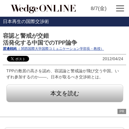
8/7(金)
日本再生の国際交渉術
容認と警戒が交錯
活発化する中国でのTPP論争
渡邊頼純
（ 関西国際大学国際コミュニケーション学部長・教授）
2012/04/24
TPPの敷居の高さを認め、容認論と警戒論が飛び交う中国。い
ずれ参加するのか――。日本が取るべき交渉術とは。
本文を読む
PR