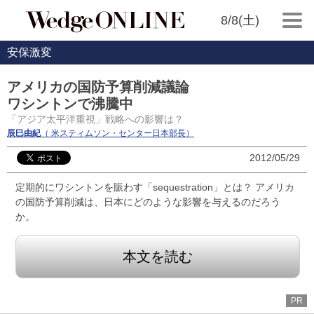
8/8(土)
安保激変
アメリカの国防予算削減議論
ワシントンで沸騰中
「アジア太平洋重視」戦略への影響は？
辰巳由紀
（ 米スティムソン・センター日本部長）
2012/05/29
定期的にワシントンを賑わす「sequestration」とは？ アメリカ
の国防予算削減は、日本にどのような影響を与えるのだろう
か。
本文を読む
PR