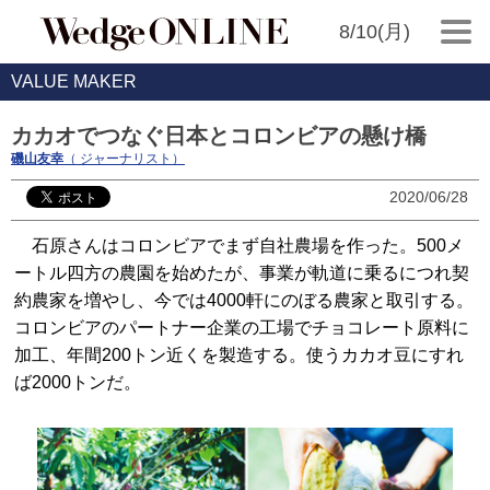
8/10(月)
VALUE MAKER
カカオでつなぐ日本とコロンビアの懸け橋
磯山友幸
（ ジャーナリスト）
2020/06/28
石原さんはコロンビアでまず自社農場を作った。500メ
ートル四方の農園を始めたが、事業が軌道に乗るにつれ契
約農家を増やし、今では4000軒にのぼる農家と取引する。
コロンビアのパートナー企業の工場でチョコレート原料に
加工、年間200トン近くを製造する。使うカカオ豆にすれ
ば2000トンだ。