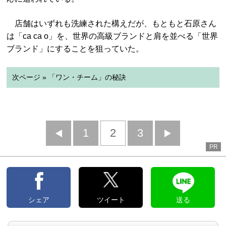
店舗はいずれも洗練された構えだが、もともと石原さん
は「ca ca o」を、世界の高級ブランドと肩を並べる「世界
ブランド」にすることを狙っていた。
次ページ » 「ワン・チーム」の秘訣
前
1
2
3
次
PR
へ
へ
シェア
ツイート
送る