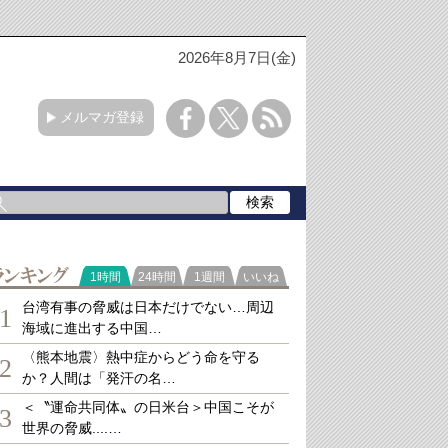
2026年8月7日(金)
メルマガ登録
ランキング
1時間
24時間
1週間
いいね
台湾有事の脅威は日本だけでない…周辺
1
海域に進出する中国…
〈熊本地震〉熱中症からどう命を守る
2
か？人間は「発汗の名…
＜〝運命共同体〟の日米台＞中国こそが
3
世界の脅威....…