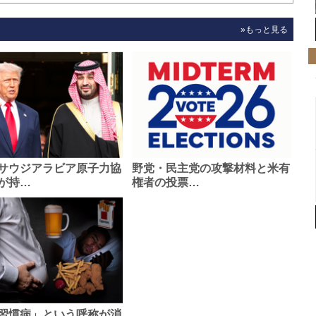
»もっと見る
サウジアラビア原子力協
野党・民主党の攻撃材料と米有
が持…
権者の投票…
習慣病」という呼称が消