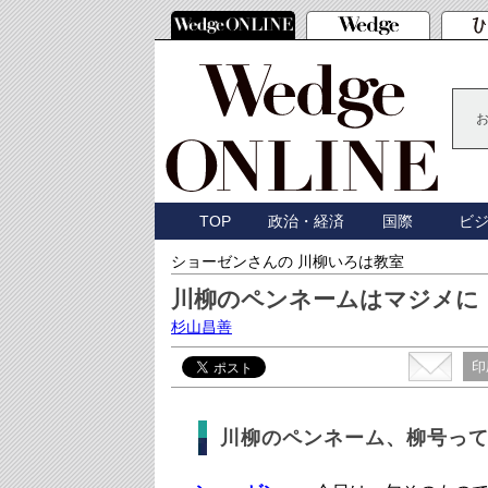
TOP
政治・経済
国際
ビ
ショーゼンさんの 川柳いろは教室
川柳のペンネームはマジメに
杉山昌善
印
川柳のペンネーム、柳号っ