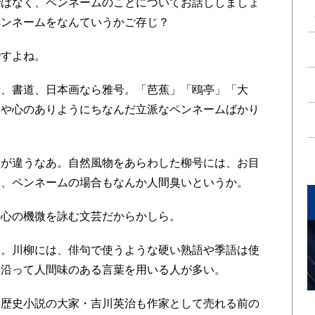
なく、ペンネームのことについてお話ししましょ
ペンネームをなんていうかご存じ？
ですよね。
、書道、日本画なら雅号。「芭蕉」「鴎亭」「大
季や心のありようにちなんだ立派なペンネームばかり
子が違うなあ。自然風物をあらわした柳号には、お目
し、ペンネームの場合もなんか人間臭いというか。
人心の機微を詠む文芸だからかしら。
。川柳には、俳句で使うような硬い熟語や季語は使
に沿って人間味のある言葉を用いる人が多い。
歴史小説の大家・吉川英治も作家として売れる前の