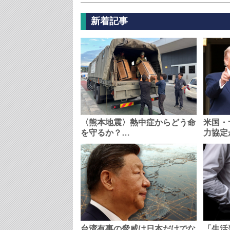
新着記事
〈熊本地震〉熱中症からどう命
米国・
を守るか？…
力協定
台湾有事の脅威は日本だけでな
「生活