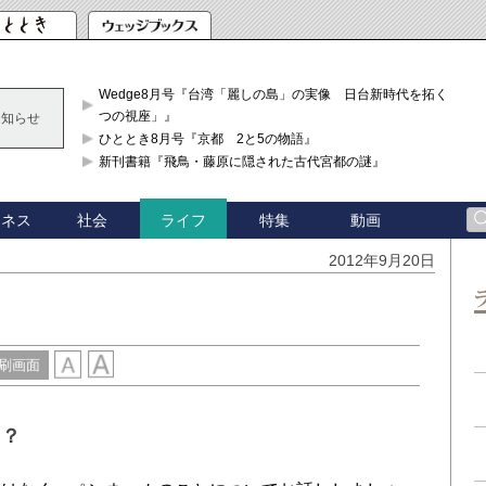
Wedge8月号『台湾「麗しの島」の実像 日台新時代を拓く「3
つの視座」』
お知らせ
ひととき8月号『京都 2と5の物語』
新刊書籍『飛鳥・藤原に隠された古代宮都の謎』
ジネス
社会
特集
動画
ライフ
2012年9月20日
刷画面
て？