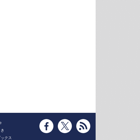
e
とき
ブックス