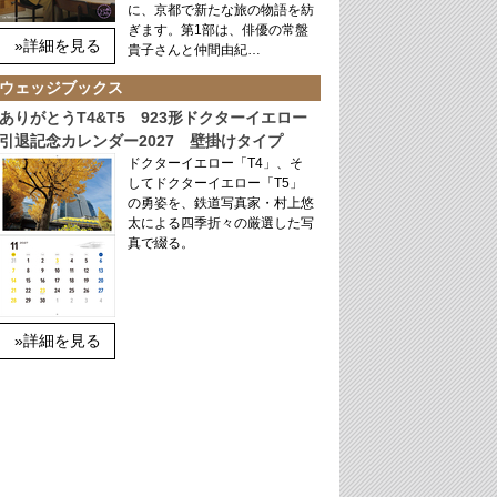
に、京都で新たな旅の物語を紡
ぎます。第1部は、俳優の常盤
»詳細を見る
貴子さんと仲間由紀…
ウェッジブックス
ありがとうT4&T5 923形ドクターイエロー
引退記念カレンダー2027 壁掛けタイプ
ドクターイエロー「T4」、そ
してドクターイエロー「T5」
の勇姿を、鉄道写真家・村上悠
太による四季折々の厳選した写
真で綴る。
»詳細を見る