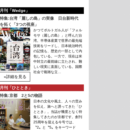
月刊「Wedge」
特集:台湾「麗しの島」の実像 日台新時代
を拓く「3つの視座」
かつてポルトガル人が「フォル
モサ（麗しの島）」と呼んだ台
湾。半導体産業で世界の最先端
技術をリードし、日本統治時代
の記憶も、歴史の一部として内
包している。一方で、現在は米
中対立の最前線に立たされ、難
しい現実に直面している。国際
社会で複雑な立…
»詳細を見る
月刊「ひととき」
特集:京都 2と5の物語
日本の文化や風土、人々の営み
を伝え、旅へと誘ってきた「ひ
ととき」。当誌が幾度となく特
集してきたのが京都です。創刊
25周年を迎える今号では、
〝2〟と〝5〟をキーワード