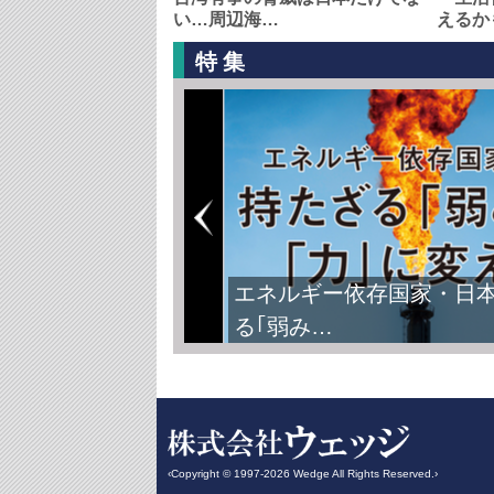
い…周辺海…
えるか
特集
エネルギー依存国家・日
る｢弱み…
‹Copyright © 1997-2026 Wedge All Rights Reserved.›