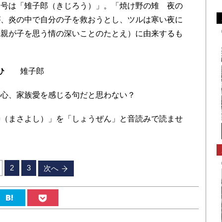
柳号は「雉子郎（きじろう）」。「焼け野の雉 夜の
が、炎の中で自分の子を救おうとし、ツルは寒い夜に
、親が子を思う情の深いことのたとえ）に由来するも
ひ
雉子郎
心、家族愛を感じる句だと思わない？
（まさよし）」を「しょうぜん」と音読みで読ませ
2
3
次へ