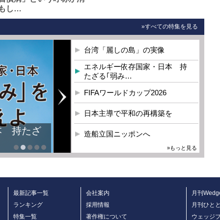
もし…
»すべての特集を見る
台湾「麗しの島」の実像
エネルギー依存国家・日本 持
たざる｢弱み…
FIFAワールドカップ2026
日本主導で平和の再構築を
本 持たざ
造船立国ニッポンへ
»もっと見る
最新記事一覧
会社案内
月刊Wedg
ランキング
採用情報
月刊ひと
特集一覧
著作権について
ウェッジ