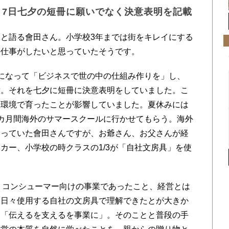
月7日七夕の短冊に願いでなく決意表明を記載
と語る會田さん。小学校3年までは街をキレイにする
の仕事がしたいと思っていたそうです。
になって「ビジネスで世の中の仕組み作りを」し、
意。それを七夕に短冊に決意表明をしていました。こ
庭環境で育ったことが影響していました。夏休みには
カ月間海外のサマースクールに行かせてもらう。海外
らっていた會田さんですが、お爺さん、お父さんが経
カー、小学校の時クラスの1/3が「自社文房具」を使
。
くコンシューマー向けの事業であったこと、経営とは
、日々使用する自社の文房具で理解できたとが大きか
た「伝えるを支えるを事業に」。そのことと普段の手