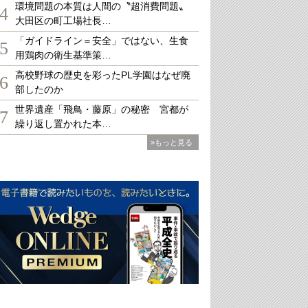
環境問題の本質は人間の〝超消費問題〟
4
大田区の町工場社長…
「ガイドライン＝安全」ではない、生食
5
用鶏肉の衛生基準策…
高校野球の歴史を彩ったPL学園はなぜ廃
6
部したのか
世界遺産「飛鳥・藤原」の秘密 宮都が
7
繰り返し置かれた本…
»もっと見る