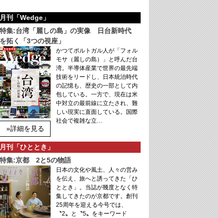
月刊「Wedge」
特集:台湾「麗しの島」の実像 日台新時代
を拓く「3つの視座」
かつてポルトガル人が「フォル
モサ（麗しの島）」と呼んだ台
湾。半導体産業で世界の最先端
技術をリードし、日本統治時代
の記憶も、歴史の一部として内
包している。一方で、現在は米
中対立の最前線に立たされ、難
しい現実に直面している。国際
社会で複雑な立…
»詳細を見る
月刊「ひととき」
特集:京都 2と5の物語
日本の文化や風土、人々の営み
を伝え、旅へと誘ってきた「ひ
ととき」。当誌が幾度となく特
集してきたのが京都です。創刊
25周年を迎える今号では、
〝2〟と〝5〟をキーワード