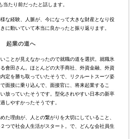
も当たり前だったと話します。
様な経験、人脈が、今になって大きな財産となり役
動きに動いていて本当に良かったと振り返ります。
り 起業の道へ
いことが見えなかったので就職の道を選択。就職氷
語る會田さん。ほとんどの大手商社、外資金融、外資
用内定を勝ち取っていたそうで、リクルートスーツ姿
ツで面接に乗り込んで、面接官に、将来起業するこ
言い放っていたそうです。型化されやすい日本の新卒
通過しやすかったそうです。
めた理由が、人との繋がりを大切にしていること、
の２つで社会人生活がスタート。で、どんな会社員生