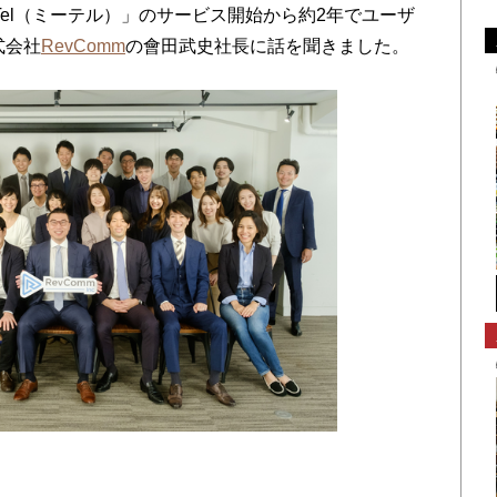
iTel（ミーテル）」のサービス開始から約2年でユーザ
式会社
RevComm
の會田武史社長に話を聞きました。