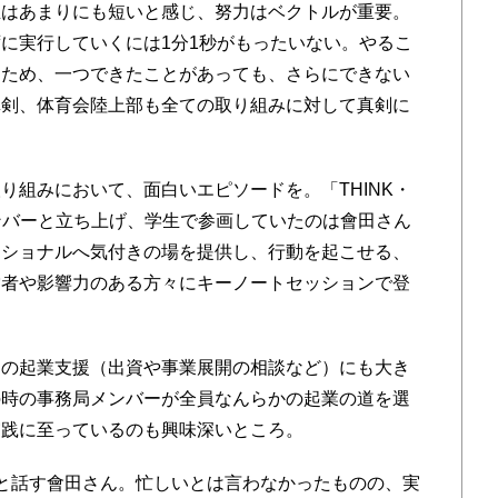
生はあまりにも短いと感じ、努力はベクトルが重要。
に実行していくには1分1秒がもったいない。やるこ
すため、一つできたことがあっても、さらにできない
真剣、体育会陸上部も全ての取り組みに対して真剣に
組みにおいて、面白いエピソードを。「THINK・
ンバーと立ち上げ、学生で参画していたのは會田さん
ッショナルへ気付きの場を提供し、行動を起こせる、
営者や影響力のある方々にキーノートセッションで登
の起業支援（出資や事業展開の相談など）にも大き
の時の事務局メンバーが全員なんらかの起業の道を選
実践に至っているのも興味深いところ。
と話す會田さん。忙しいとは言わなかったものの、実