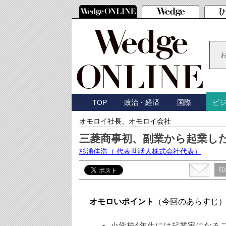
TOP
政治・経済
国際
ビ
オモロイ社長、オモロイ会社
三菱商事初、副業から起業し
杉浦佳浩
（ 代表世話人株式会社代表）
印
オモロいポイント
（今回のあらすじ
小学校4年生には起業家になる