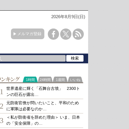
2026年8月9日(日)
メルマガ登録
ランキング
1時間
24時間
1週間
いいね
世界遺産に輝く「石舞台古墳」 2300ト
1
ンの巨石が露出…
元防衛官僚が問いたいこと、平和のため
2
に軍隊は必要なのか…
＜私が防衛省を辞めた理由＞ いま、日本
3
の「安全保障」の…