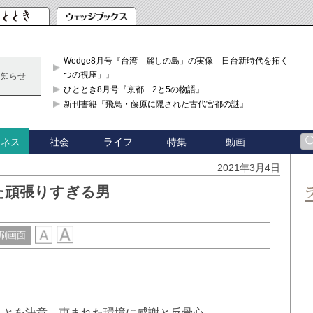
Wedge8月号『台湾「麗しの島」の実像 日台新時代を拓く「3
つの視座」』
お知らせ
ひととき8月号『京都 2と5の物語』
新刊書籍『飛鳥・藤原に隠された古代宮都の謎』
社会
ライフ
特集
動画
ジネス
2021年3月4日
た頑張りすぎる男
刷画面
）
ことを決意。恵まれた環境に感謝と反骨心