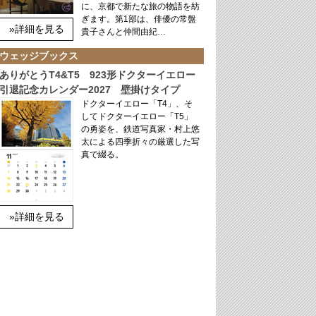
に、京都で新たな旅の物語を紡
ぎます。第1部は、俳優の常盤
»詳細を見る
貴子さんと仲間由紀…
ウェッジブックス
ありがとうT4&T5 923形ドクターイエロー
引退記念カレンダー2027 壁掛けタイプ
ドクターイエロー「T4」、そ
してドクターイエロー「T5」
の勇姿を、鉄道写真家・村上悠
太による四季折々の厳選した写
真で綴る。
»詳細を見る