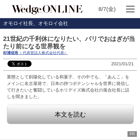
8/7(金)
オモロイ社長、オモロイ会社
21世紀の千利休になりたい、パリでおはぎが当
たり前になる世界観を
杉浦佳浩
（ 代表世話人株式会社代表）
2021/01/21
業態として斜陽化している和菓子、その中でも、「あんこ」を
メインに名古屋発で、日本の持つポテンシャルを世界に発信し
て行きたいと奮闘しているホリデイズ株式会社の落合社長に話
しを聞きました。
本文を読む
PR