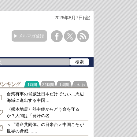
2026年8月7日(金)
メルマガ登録
ランキング
1時間
24時間
1週間
いいね
台湾有事の脅威は日本だけでない…周辺
1
海域に進出する中国…
〈熊本地震〉熱中症からどう命を守る
2
か？人間は「発汗の名…
＜〝運命共同体〟の日米台＞中国こそが
3
世界の脅威....…