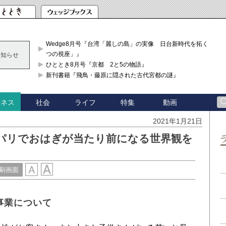
Wedge8月号『台湾「麗しの島」の実像 日台新時代を拓く「3
つの視座」』
お知らせ
ひととき8月号『京都 2と5の物語』
新刊書籍『飛鳥・藤原に隠された古代宮都の謎』
社会
ライフ
特集
動画
ジネス
2021年1月21日
、パリでおはぎが当たり前になる世界観を
刷画面
事業について