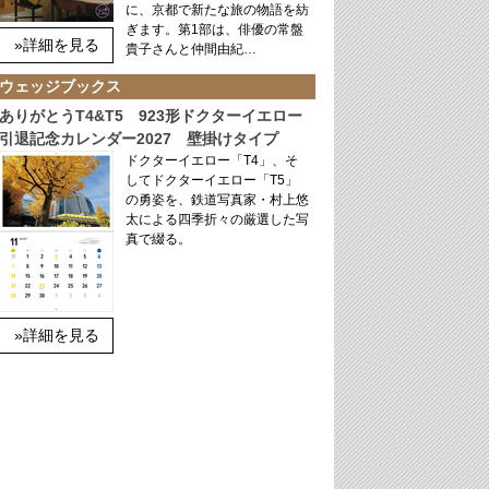
に、京都で新たな旅の物語を紡
ぎます。第1部は、俳優の常盤
»詳細を見る
貴子さんと仲間由紀…
ウェッジブックス
ありがとうT4&T5 923形ドクターイエロー
引退記念カレンダー2027 壁掛けタイプ
ドクターイエロー「T4」、そ
してドクターイエロー「T5」
の勇姿を、鉄道写真家・村上悠
太による四季折々の厳選した写
真で綴る。
»詳細を見る