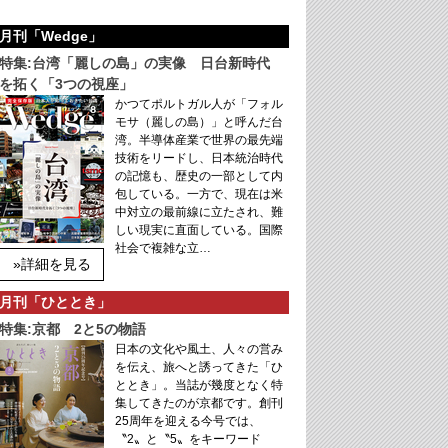
月刊「Wedge」
特集:台湾「麗しの島」の実像 日台新時代
を拓く「3つの視座」
かつてポルトガル人が「フォル
モサ（麗しの島）」と呼んだ台
湾。半導体産業で世界の最先端
技術をリードし、日本統治時代
の記憶も、歴史の一部として内
包している。一方で、現在は米
中対立の最前線に立たされ、難
しい現実に直面している。国際
社会で複雑な立…
»詳細を見る
月刊「ひととき」
特集:京都 2と5の物語
日本の文化や風土、人々の営み
を伝え、旅へと誘ってきた「ひ
ととき」。当誌が幾度となく特
集してきたのが京都です。創刊
25周年を迎える今号では、
〝2〟と〝5〟をキーワード