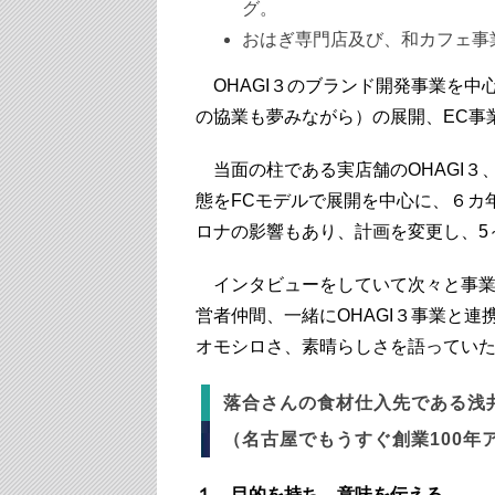
グ。
おはぎ専門店及び、和カフェ事
OHAGI３のブランド開発事業を中
の協業も夢みながら）の展開、EC事
当面の柱である実店舗のOHAGI３
態をFCモデルで展開を中心に、
６カ
ロナの影響もあり、計画を変更し、5
インタビューをしていて次々と事業
営者仲間、一緒にOHAGI３事業と
オモシロさ、素晴らしさを語ってい
落合さんの食材仕入先である浅
（名古屋でもうすぐ創業100年
１．目的を持ち、意味を伝える