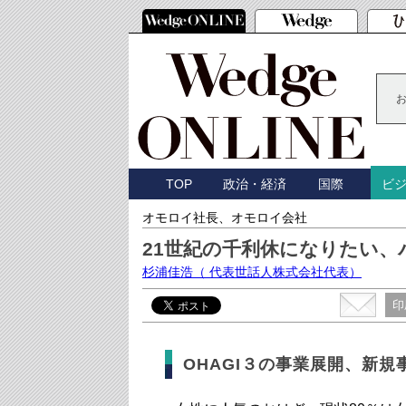
TOP
政治・経済
国際
ビ
オモロイ社長、オモロイ会社
21世紀の千利休になりたい
杉浦佳浩
（ 代表世話人株式会社代表）
印
OHAGI３の事業展開、新規