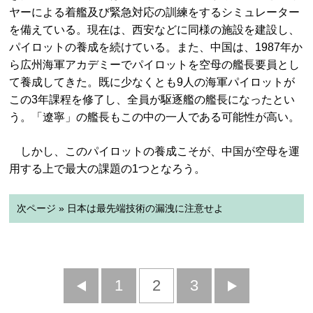
ヤーによる着艦及び緊急対応の訓練をするシミュレーター
を備えている。現在は、西安などに同様の施設を建設し、
パイロットの養成を続けている。また、中国は、1987年か
ら広州海軍アカデミーでパイロットを空母の艦長要員とし
て養成してきた。既に少なくとも9人の海軍パイロットが
この3年課程を修了し、全員が駆逐艦の艦長になったとい
う。「遼寧」の艦長もこの中の一人である可能性が高い。
しかし、このパイロットの養成こそが、中国が空母を運
用する上で最大の課題の1つとなろう。
次ページ » 日本は最先端技術の漏洩に注意せよ
前
1
2
3
次