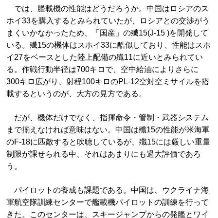
では、艦載機の性能はどうだろうか。中国はロシアのス
ホイ33を購入するとみられていたが、ロシアとの交渉がう
まくいかなかったため、「国産」の殱15(J-15 )を開発して
いる。殱15の機体はスホイ33に酷似しており、性能はスホ
イ27をベースとした陸上配備の殱11に近いとみられてい
る。作戦行動半径は700キロで、空中給油によりさらに
300キロ広がり、射程100キロのPL-12空対空ミサイルを搭
載するというのが、大方の見方である。
だが、機体だけでなく、指揮命令・管制・武器システム
まで揃えなければ意味はない。中国は殲15の性能が米海軍
のF-18に匹敵すると吹聴しているが、殲15には厳しい重量
制限が課せられる中、それはあまりにも過大評価であろ
う。
パイロットの養成も課題である。中国は、ウクライナ海
軍航空隊訓練センターで艦載機パイロットの訓練を行って
きた。このセンターは、スキージャンプからの発艦とワイ