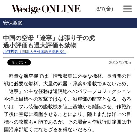
8/7(金)
安保激変
中国の空母「遼寧」は張り子の虎
過小評価も過大評価も禁物
小谷哲男
（ 明海大学外国語学部教授）
2012/12/05
軽量な航空機では、情報収集に必要な機材、長時間の作
戦に必要な燃料、大量の武器・弾薬を搭載できないため、
「遼寧」の主な任務は遠隔地へのパワープロジェクション
や洋上目標への攻撃ではなく、沿岸部の防空となる。ある
いは、フル装備の艦載機を陸上基地から離陸させ、作戦終
了後に空母に着艦させることにより、陸上または洋上の目
標への攻撃も可能であるが、その場合も作戦行動範囲は中
国沿岸部近くにならざるを得ないだろう。