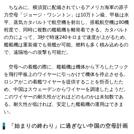
ちなみに、横須賀に配備されているアメリカ海軍の原子
力空母「ジョージ・ワシントン」は10万トン級、甲板は水
平、蒸気カタパルトで航空機を射出し、搭載航空機は80機
程度で、同時に複数の艦載機を離発着できる。カタパルト
の力によって、3秒で時速240キロまで速度が上がるため、
艦載機は重装備でも発艦が可能。燃料も多く積み込めるの
で、遠隔地への攻撃も可能だ。
空母への着艦の際に、艦載機は機体から下ろしたフック
を飛行甲板上のワイヤーに引っかけて機体を停止させる。
ロシアがこの着艦ワイヤーを提供することを拒否したた
め、中国はスウェーデンからワイヤーを調達したようだ。
このワイヤーの耐久性がどれほどのものかは未知数であ
る。耐久性が低ければ、安定した艦載機の運用はできま
い。
「始まりの終わり」に過ぎない中国の空母計画