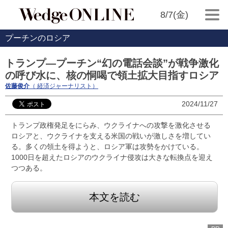
8/7(金)
プーチンのロシア
トランプ―プーチン“幻の電話会談”が戦争激化
の呼び水に、核の恫喝で領土拡大目指すロシア
佐藤俊介
（ 経済ジャーナリスト）
2024/11/27
トランプ政権発足をにらみ、ウクライナへの攻撃を激化させる
ロシアと、ウクライナを支える米国の戦いが激しさを増してい
る。多くの領土を得ようと、ロシア軍は攻勢をかけている。
1000日を超えたロシアのウクライナ侵攻は大きな転換点を迎え
つつある。
本文を読む