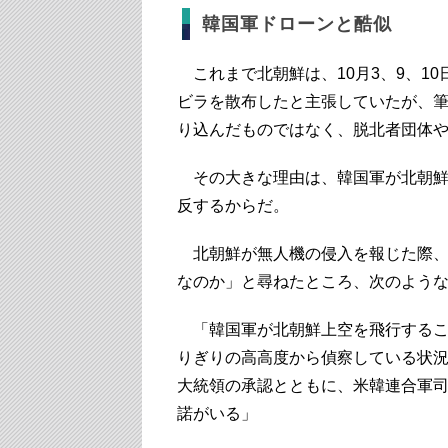
韓国軍ドローンと酷似
これまで北朝鮮は、10月3、9、1
ビラを散布したと主張していたが、
り込んだものではなく、脱北者団体
その大きな理由は、韓国軍が北朝鮮
反するからだ。
北朝鮮が無人機の侵入を報じた際、
なのか」と尋ねたところ、次のよう
「韓国軍が北朝鮮上空を飛行するこ
りぎりの高高度から偵察している状
大統領の承認とともに、米韓連合軍
諾がいる」