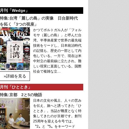
月刊「Wedge」
特集:台湾「麗しの島」の実像 日台新時代
を拓く「3つの視座」
かつてポルトガル人が「フォル
モサ（麗しの島）」と呼んだ台
湾。半導体産業で世界の最先端
技術をリードし、日本統治時代
の記憶も、歴史の一部として内
包している。一方で、現在は米
中対立の最前線に立たされ、難
しい現実に直面している。国際
社会で複雑な立…
»詳細を見る
月刊「ひととき」
特集:京都 2と5の物語
日本の文化や風土、人々の営み
を伝え、旅へと誘ってきた「ひ
ととき」。当誌が幾度となく特
集してきたのが京都です。創刊
25周年を迎える今号では、
〝2〟と〝5〟をキーワード