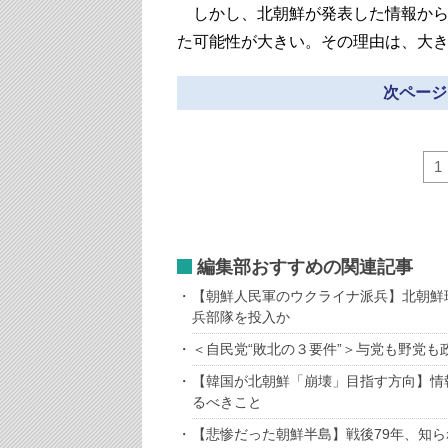
しかし、北朝鮮が発表した情報から
た可能性が大きい。その理由は、大
次ページ
1
編集部おすすめの関連記事
【朝鮮人民軍のウクライナ派兵】北朝鮮
兵部隊を投入か
＜自民党“敗北の３要件”＞与党も野党
【韓国が北朝鮮「崩壊」目指す方向】情
るべきこと
【悲惨だった朝鮮半島】戦後79年、知