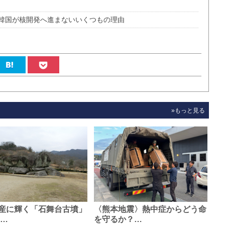
も韓国が核開発へ進まないいくつもの理由
»もっと見る
産に輝く「石舞台古墳」
〈熊本地震〉熱中症からどう命
0…
を守るか？…