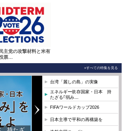
民主党の攻撃材料と米有
投票…
»すべての特集を見る
台湾「麗しの島」の実像
エネルギー依存国家・日本 持
たざる｢弱み…
FIFAワールドカップ2026
日本主導で平和の再構築を
本 持たざ