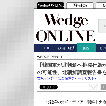
TOP
政治・経済
ビ
国際
WEDGE REPORT
【韓国軍が北朝鮮へ挑発行為
の可能性、北朝鮮調査報告書
吉永ケンジ
（ 安全保障ジャーナリスト）
印
北朝鮮の公式メディア「朝鮮中央通信