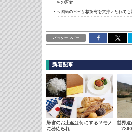
ちの運命
＜国民の70%が核保有を支持＞それで
バックナンバー
新着記事
帰省のお土産は何にする？モノ
世界遺
に秘められ…
230