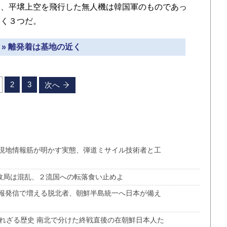
、平壌上空を飛行した無人機は韓国軍のものであっ
きく３つだ。
 » 離発着は基地の近く
2
3
次へ
現地情報筋が明かす実態、弾道ミサイル技術者と工
も政局は混乱、２流国への転落食い止めよ
報発信で増える脱北者、朝鮮半島統一へ日本が備え
られざる歴史 南北で分けた終戦直後の在朝鮮日本人た