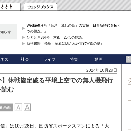
Wedge8月号『台湾「麗しの島」の実像 日台新時代を拓く「3
つの視座」』
お知らせ
ひととき8月号『京都 2と5の物語』
新刊書籍『飛鳥・藤原に隠された古代宮都の謎』
ジネス
社会
ライフ
特集
動画
2024年10月29日
か】休戦協定破る平壌上空での無人機飛行
を読む
刷画面
」は10月28日、国防省スポークスマンによる「大