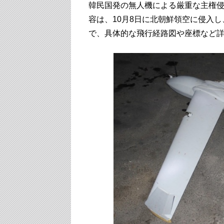
韓民国発の無人機による厳重な主権
容は、10月8日に北朝鮮領空に侵入
で、具体的な飛行経路図や座標など