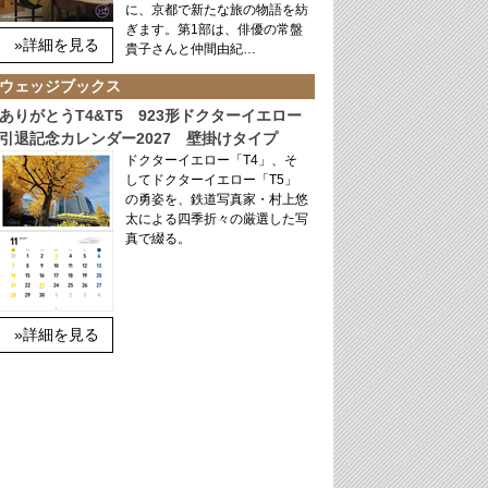
に、京都で新たな旅の物語を紡
ぎます。第1部は、俳優の常盤
»詳細を見る
貴子さんと仲間由紀…
ウェッジブックス
ありがとうT4&T5 923形ドクターイエロー
引退記念カレンダー2027 壁掛けタイプ
ドクターイエロー「T4」、そ
してドクターイエロー「T5」
の勇姿を、鉄道写真家・村上悠
太による四季折々の厳選した写
真で綴る。
»詳細を見る