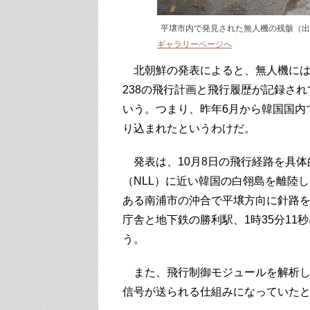
平壌市内で発見された無人機の残骸（出
ギャラリーページへ
北朝鮮の発表によると、無人機には20
238の飛行計画と飛行履歴が記録され
いう。つまり、昨年6月から韓国国内
り込まれたというわけだ。
発表は、10月8日の飛行経路を具体的
（NLL）に近い韓国の白翎島を離陸
ある南浦市の沖合で平壌方向に針路を変
庁舎と地下鉄の勝利駅、1時35分1
う。
また、飛行制御モジュールを解析し
信号が送られる仕組みになっていた