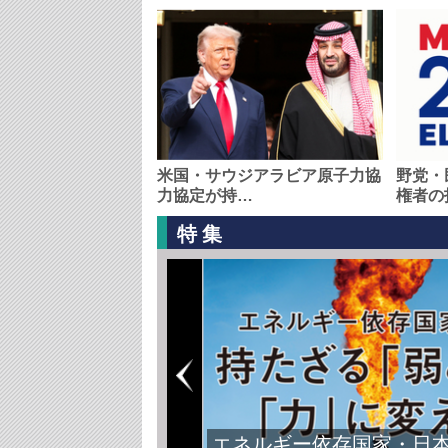
米国・サウジアラビア原子力協
野党・
力協定が持…
権者の
特集
エネルギー依存国家・日