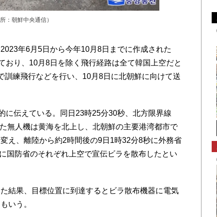
所：朝鮮中央通信）
23年6月5日から今年10月8日までに作成された
ており、10月8日を除く飛行経路は全て韓国上空だと
で訓練飛行などを行い、10月8日に北朝鮮に向けて送
に伝えている。同日23時25分30秒、北方限界線
した無人機は黄海を北上し、北朝鮮の主要港湾都市で
え、離陸から約2時間後の9日1時32分8秒に外務省
1秒に国防省のそれぞれ上空で宣伝ビラを散布したとい
た結果、目標位置に到達するとビラ散布機器に電気
ともいう。