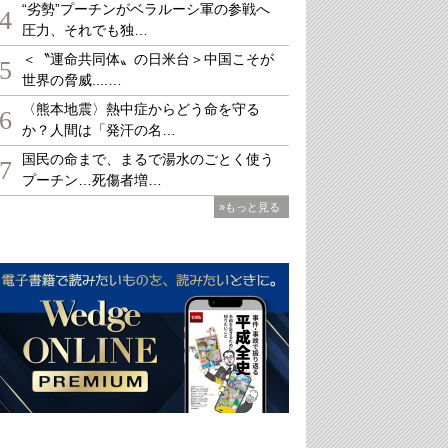
“劣勢”プーチンがベラルーシ軍の参戦へ
4
圧力、それでも独…
＜〝運命共同体〟の日米台＞中国こそが
5
世界の脅威....…
〈熊本地震〉熱中症からどう命を守る
6
か？人間は「発汗の名…
国民の命まで、まるで湯水のごとく使う
7
プーチン…死傷者増…
»もっと見る