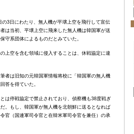
0日の3日にわたり、無人機が平壌上空を飛行して宣伝
筆者は当初、平壌上空に飛来した無人機は韓国軍が送
や保守系団体によるものだとみていた。
の上空を含む領域に侵入することは、休戦協定に違
筆者は旧知の元韓国軍情報将校に「韓国軍の無人機
な回答を得ていた。
とは停戦協定で禁止されており、偵察機も38度戦ぎ
況だ。もし、韓国軍が無人機を北朝鮮に送るとなれば
司令官（国連軍司令官と在韓米軍司令官を兼任）の承