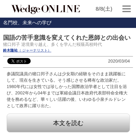
8/8(土)
名門校、未来への学び
国語の苦手意識を変えてくれた恩師との出会い
猪口邦子 逆境乗り越え、多くを学んだ桜蔭高校時代
鈴木隆祐
（ ジャーナリスト）
2020/03/04
参議院議員の猪口邦子さんは少女期の経験をそのまま跳躍板に
して、現在を生きている。そう感じさせる稀有な政治家だ。
1980年代には女性では珍しかった国際政治学者として注目を浴
び、2002年から04年までは軍縮会議日本政府代表部特命全権大
使を務めるなど、華々しい活躍の後、いわゆる小泉チルドレン
として政界に躍り出た。
本文を読む