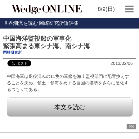
8/9(日)
世界潮流を読む 岡崎研究所論評集
中国海洋監視船の軍事化
緊張高まる東シナ海、南シナ海
岡崎研究所
2013/02/06
中国海軍は退役済みの11隻の軍艦を海上監視部門に配置換えす
ることを決め、領土・領海をめぐる自国の姿勢をさらに硬化す
るつもりである。
本文を読む
PR