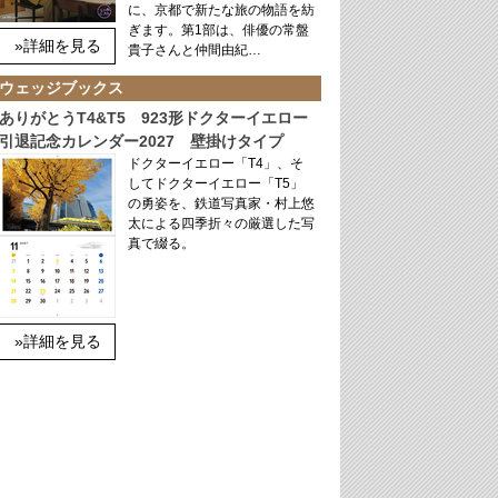
に、京都で新たな旅の物語を紡
ぎます。第1部は、俳優の常盤
»詳細を見る
貴子さんと仲間由紀…
ウェッジブックス
ありがとうT4&T5 923形ドクターイエロー
引退記念カレンダー2027 壁掛けタイプ
ドクターイエロー「T4」、そ
してドクターイエロー「T5」
の勇姿を、鉄道写真家・村上悠
太による四季折々の厳選した写
真で綴る。
»詳細を見る