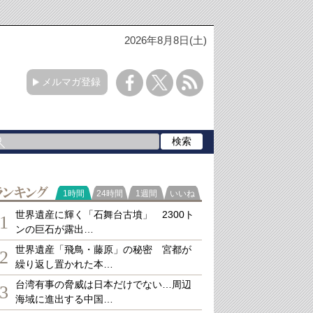
2026年8月8日(土)
メルマガ登録
ランキング
1時間
24時間
1週間
いいね
世界遺産に輝く「石舞台古墳」 2300ト
1
ンの巨石が露出…
世界遺産「飛鳥・藤原」の秘密 宮都が
2
繰り返し置かれた本…
台湾有事の脅威は日本だけでない…周辺
3
海域に進出する中国…