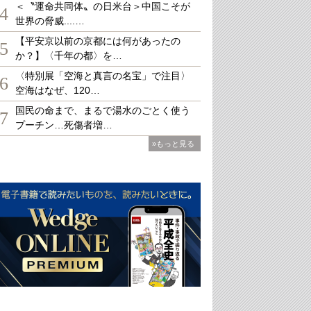
＜〝運命共同体〟の日米台＞中国こそが
4
世界の脅威....…
【平安京以前の京都には何があったの
5
か？】〈千年の都〉を…
〈特別展「空海と真言の名宝」で注目〉
6
空海はなぜ、120…
国民の命まで、まるで湯水のごとく使う
7
プーチン…死傷者増…
»もっと見る