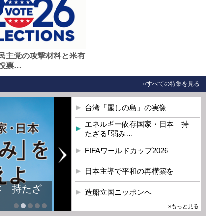
民主党の攻撃材料と米有
投票…
»すべての特集を見る
台湾「麗しの島」の実像
エネルギー依存国家・日本 持
たざる｢弱み…
FIFAワールドカップ2026
日本主導で平和の再構築を
本 持たざ
造船立国ニッポンへ
»もっと見る