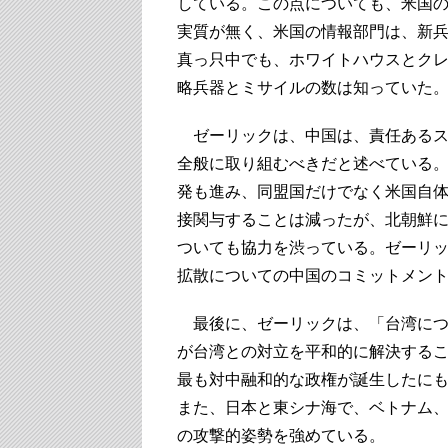
している。この点についても、米国
実質が無く、米国の情報部門は、新
真っ只中でも、ホワイトハウスとク
略兵器とミサイルの数は知っていた
ゼーリックは、中国は、責任あるス
全般に取り組むべきだと述べている
発も進み、同盟国だけでなく米国自
接関与することは減ったが、北朝鮮
ついても協力を渋っている。ゼーリ
拡散についての中国のコミットメン
最後に、ゼーリックは、「台湾につ
が台湾との対立を平和的に解決する
最も対中融和的な政権が誕生したに
また、日本と東シナ海で、ベトナム
の攻撃的姿勢を強めている。