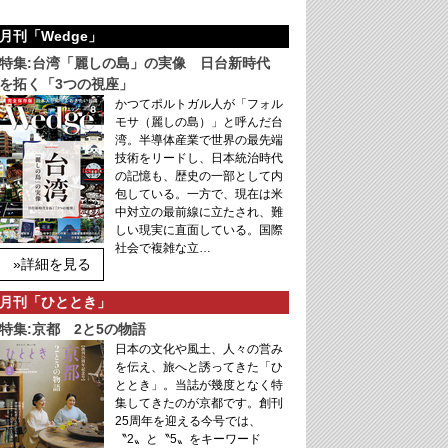
月刊「Wedge」
特集:台湾「麗しの島」の実像 日台新時代
を拓く「3つの視座」
かつてポルトガル人が「フォル
モサ（麗しの島）」と呼んだ台
湾。半導体産業で世界の最先端
技術をリードし、日本統治時代
の記憶も、歴史の一部として内
包している。一方で、現在は米
中対立の最前線に立たされ、難
しい現実に直面している。国際
社会で複雑な立…
»詳細を見る
月刊「ひととき」
特集:京都 2と5の物語
日本の文化や風土、人々の営み
を伝え、旅へと誘ってきた「ひ
ととき」。当誌が幾度となく特
集してきたのが京都です。創刊
25周年を迎える今号では、
〝2〟と〝5〟をキーワード