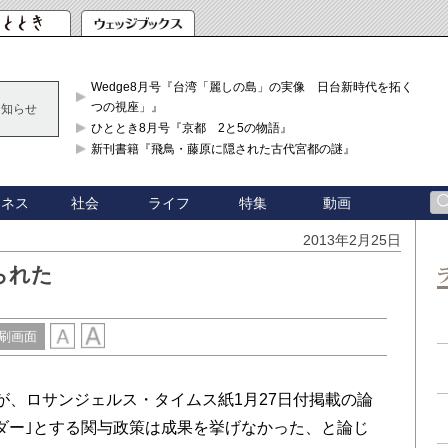
Wedge8月号『台湾「麗しの島」の実像 日台新時代を拓く「3
つの視座」』
お知らせ
ひととき8月号『京都 2と5の物語』
新刊書籍『飛鳥・藤原に隠された古代宮都の謎』
ジネス
社会
ライフ
特集
動画
2013年2月25日
られた
刷画面
が、ロサンジェルス・タイムス紙1月27日付掲載の論
ダー｣とする関与政策は成果を挙げなかった、と論じ