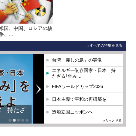
米国、中国、ロシアの核
争、…
»すべての特集を見る
台湾「麗しの島」の実像
エネルギー依存国家・日本 持
たざる｢弱み…
FIFAワールドカップ2026
日本主導で平和の再構築を
本 持たざ
造船立国ニッポンへ
»もっと見る