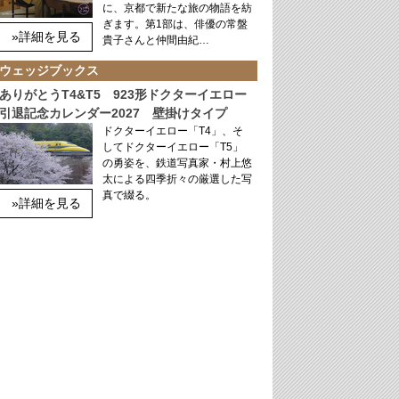
に、京都で新たな旅の物語を紡
ぎます。第1部は、俳優の常盤
»詳細を見る
貴子さんと仲間由紀…
ウェッジブックス
ありがとうT4&T5 923形ドクターイエロー
引退記念カレンダー2027 壁掛けタイプ
ドクターイエロー「T4」、そ
してドクターイエロー「T5」
の勇姿を、鉄道写真家・村上悠
太による四季折々の厳選した写
真で綴る。
»詳細を見る