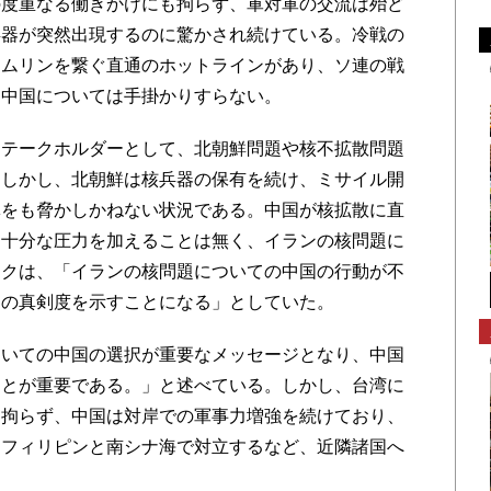
の度重なる働きかけにも拘らず、軍対軍の交流は殆ど
兵器が突然出現するのに驚かされ続けている。冷戦の
レムリンを繋ぐ直通のホットラインがあり、ソ連の戦
。中国については手掛かりすらない。
テークホルダーとして、北朝鮮問題や核不拡散問題
。しかし、北朝鮮は核兵器の保有を続け、ミサイル開
体をも脅かしかねない状況である。中国が核拡散に直
に十分な圧力を加えることは無く、イランの核問題に
ックは、「イランの核問題についての中国の行動が不
トの真剣度を示すことになる」としていた。
いての中国の選択が重要なメッセージとなり、中国
ことが重要である。」と述べている。しかし、台湾に
も拘らず、中国は対岸での軍事力増強を続けており、
、フィリピンと南シナ海で対立するなど、近隣諸国へ