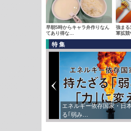
早朝5時からキャラ弁作りなん
強まる
てあり得な…
軍拡競
特集
エネルギー依存国家・日
る｢弱み…