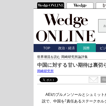
TOP
政治・経済
ビ
国際
世界潮流を読む 岡崎研究所論評集
中国に対する甘い期待は裏切
岡崎研究所
印
AEIのブルメンソールとシュミット
説で、中国を｢責任あるステークホル