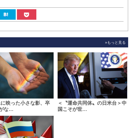
»もっと見る
像に映った小さな影、卒
＜〝運命共同体〟の日米台＞中
がな…
国こそが世…