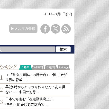
2026年8月6日(木)
メルマガ登録
ランキング
1時間
24時間
1週間
いいね
＜〝運命共同体〟の日米台＞中国こそが
1
世界の脅威....…
早朝5時からキャラ弁作りなんてあり得
2
ない……中国のお母…
日本でも進む「在宅勤務廃止」、
3
GMO・熊谷代表の投稿で…