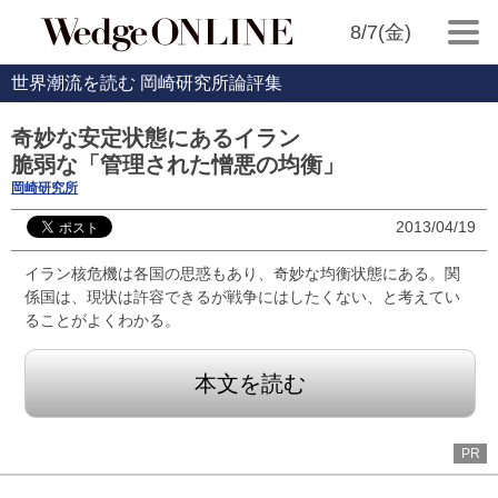
8/7(金)
世界潮流を読む 岡崎研究所論評集
奇妙な安定状態にあるイラン
脆弱な「管理された憎悪の均衡」
岡崎研究所
2013/04/19
イラン核危機は各国の思惑もあり、奇妙な均衡状態にある。関
係国は、現状は許容できるが戦争にはしたくない、と考えてい
ることがよくわかる。
本文を読む
PR