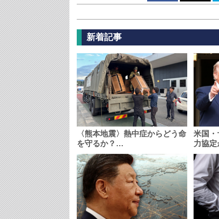
新着記事
〈熊本地震〉熱中症からどう命
米国・
を守るか？…
力協定