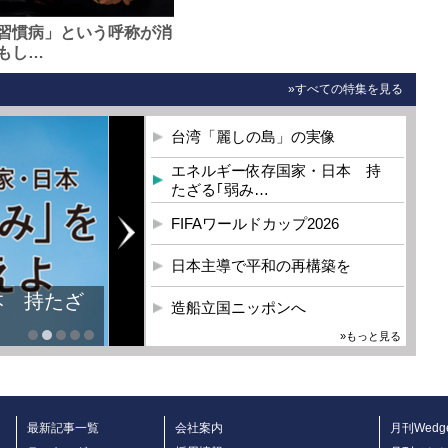
習慣病」という呼称が消
もし…
»すべての特集を見る
台湾「麗しの島」の実像
エネルギー依存国家・日本 持
たざる｢弱み…
FIFAワールドカップ2026
日本主導で平和の再構築を
本 持たざ
造船立国ニッポンへ
»もっと見る
最新記事一覧
会社案内
月刊Wedg