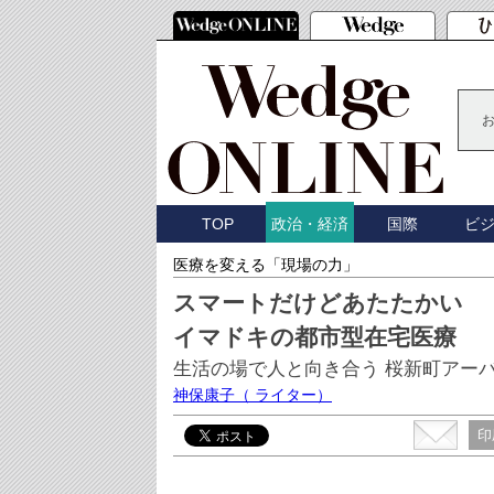
TOP
国際
ビ
政治・経済
医療を変える「現場の力」
スマートだけどあたたかい
イマドキの都市型在宅医療
生活の場で人と向き合う 桜新町アー
神保康子
（ ライター）
印