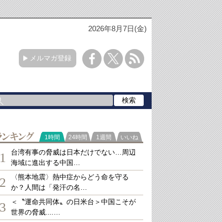
2026年8月7日(金)
メルマガ登録
ランキング
1時間
24時間
1週間
いいね
台湾有事の脅威は日本だけでない…周辺
1
海域に進出する中国…
〈熊本地震〉熱中症からどう命を守る
2
か？人間は「発汗の名…
＜〝運命共同体〟の日米台＞中国こそが
3
世界の脅威....…