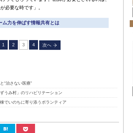
断が必要な時です」。
チーム力を伸ばす情報共有とは
1
2
3
4
次へ
と“治さない医療”
みずうみ村」のリハビリテーション
病棟でいのちに寄り添うボランティア