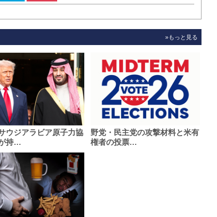
»もっと見る
サウジアラビア原子力協
野党・民主党の攻撃材料と米有
が持…
権者の投票…