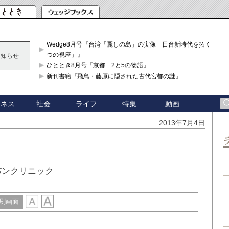
Wedge8月号『台湾「麗しの島」の実像 日台新時代を拓く「3
つの視座」』
お知らせ
ひととき8月号『京都 2と5の物語』
新刊書籍『飛鳥・藤原に隠された古代宮都の謎』
ジネス
社会
ライフ
特集
動画
2013年7月4日
バンクリニック
刷画面