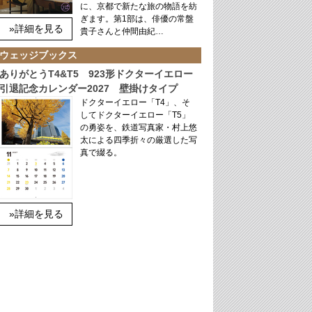
に、京都で新たな旅の物語を紡
ぎます。第1部は、俳優の常盤
»詳細を見る
貴子さんと仲間由紀…
ウェッジブックス
ありがとうT4&T5 923形ドクターイエロー
引退記念カレンダー2027 壁掛けタイプ
ドクターイエロー「T4」、そ
してドクターイエロー「T5」
の勇姿を、鉄道写真家・村上悠
太による四季折々の厳選した写
真で綴る。
»詳細を見る