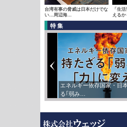
台湾有事の脅威は日本だけでな
「生活
い…周辺海…
えるか
特集
エネルギー依存国家・日
る｢弱み…