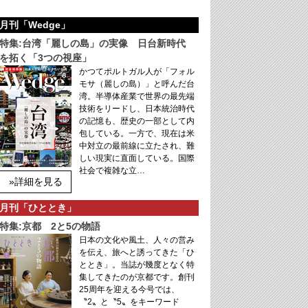
月刊「Wedge」
特集:台湾「麗しの島」の実像 日台新時代
を拓く「3つの視座」
かつてポルトガル人が「フォル
モサ（麗しの島）」と呼んだ台
湾。半導体産業で世界の最先端
技術をリードし、日本統治時代
の記憶も、歴史の一部として内
包している。一方で、現在は米
中対立の最前線に立たされ、難
しい現実に直面している。国際
社会で複雑な立…
»詳細を見る
月刊「ひととき」
特集:京都 2と5の物語
日本の文化や風土、人々の営み
を伝え、旅へと誘ってきた「ひ
ととき」。当誌が幾度となく特
集してきたのが京都です。創刊
25周年を迎える今号では、
〝2〟と〝5〟をキーワード