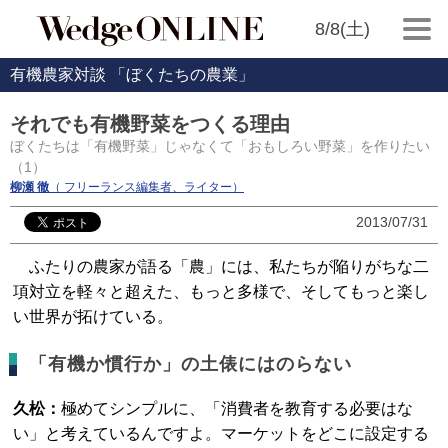
8/8(土)
有機農家対談 「ぼくたちの農業」
それでも有機野菜をつくる理由
ぼくたちは「有機野菜」じゃなくて「おもしろい野菜」を作りたい
（1）
柳瀬 徹
（ フリーランス編集者、ライター）
2013/07/31
ふたりの農家が語る「農」には、私たちが陥りがちな二
項対立を軽々と超えた、もっと多様で、そしてもっと楽し
い世界が拓けている。
「有機か慣行か」の土俵にはのらない
久松：
極めてシンプルに、「消費者を教育する必要はな
い」と考えているんですよ。マーケットをどこに設定する