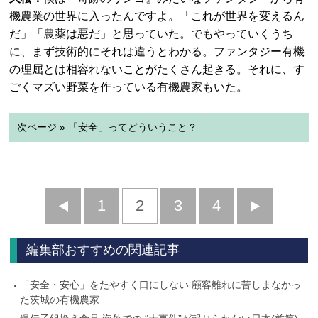
機農業の世界に入ったんですよ。「これが世界を変えるん
だ」「農薬は悪だ」と思っていた。でもやっていくうち
に、まず技術的にそれは違うとわかる。ファンタジー有機
の理屈とは相容れないことがたくさん起きる。それに、す
ごくマズい野菜を作っている有機農家もいた。
次ページ » 「安全」ってどういうこと？
前
1
2
3
4
次
へ
へ
編集部おすすめの関連記事
「安全・安心」をたやすく口にしない 顧客離れに苦しまなかっ
た茨城の有機農家