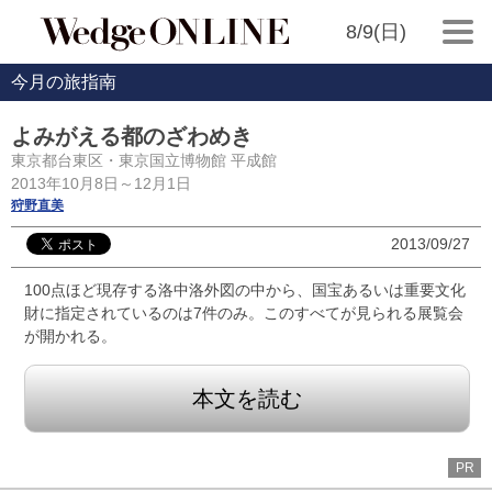
8/9(日)
今月の旅指南
よみがえる都のざわめき
東京都台東区・東京国立博物館 平成館
2013年10月8日～12月1日
狩野直美
2013/09/27
100点ほど現存する洛中洛外図の中から、国宝あるいは重要文化
財に指定されているのは7件のみ。このすべてが見られる展覧会
が開かれる。
本文を読む
PR