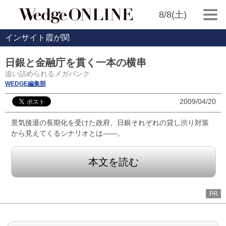
8/8(土)
インサイト霞が関
日銀と金融庁を貫く一本の横串
追い詰められるメガバンク
WEDGE編集部
2009/04/20
景気後退の長期化を受けた政府、日銀それぞれの貸し渋り対策
から見えてくるシナリオとは――。
本文を読む
PR