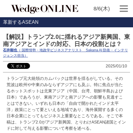
8/6(木)
革新するASEAN
【解説】トランプ2.0に揺れるアジア新興国、東
南アジアとインドの対応、日本の役割とは？
石井順也
（ 国際情勢・地政学ビジネスアナリスト Sakana AI 防衛・インテリ
ジェンス担当）
2025/01/10
トランプ元大統領のカムバックは世界を揺るがしている。その
荒波は欧州や中東のみならずアジアにも及ぶ。特に焦点が当た
るホットスポットは北東アジア（中国、台湾、朝鮮半島および
日本）であろうが、東南アジアと南アジアへの影響も見逃すこ
とはできない。いずれも日本の「自由で開かれたインド太平
洋」政策にとって要といえる地域であり、海外展開する多くの
日本企業にとってもビジネス上重要なところである。そこで本
稿は、トランプ2.0がアジア新興国、とりわけASEAN諸国とイン
ドに対して与える影響について考察を述べる。