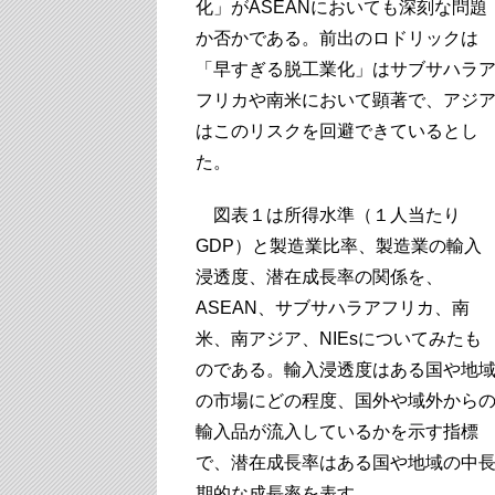
化」がASEANにおいても深刻な問題
か否かである。前出のロドリックは
「早すぎる脱工業化」はサブサハラ
フリカや南米において顕著で、アジ
はこのリスクを回避できているとし
た。
図表１は所得水準（１人当たり
GDP）と製造業比率、製造業の輸入
浸透度、潜在成長率の関係を、
ASEAN、サブサハラアフリカ、南
米、南アジア、NIEsについてみたも
のである。輸入浸透度はある国や地
の市場にどの程度、国外や域外から
輸入品が流入しているかを示す指標
で、潜在成長率はある国や地域の中
期的な成長率を表す。