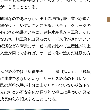
象が生じることとなる。
問題なのであろうか。第１の理由は脱工業化が進ん
長率が低下しやすいことにある。ペティ・クラークの
中心はその発展とともに、農林水産業から工業、そし
すなわち、脱工業化は経済のサービス化が進むことと
の経済などを背景にサービス業と比べて生産性が向上
投入量が同じであれば、サービス化の進んだ経済の方
んだ経済では「所得平等」、「雇用拡大」、「税負
時に達成できないという「サービス経済のトリレン
国民の所得水準が十分に上がりきっていない状況下で
対立は社会の不安定化や長期的な視点に基づいた経済
る成長鈍化を招来することになる。