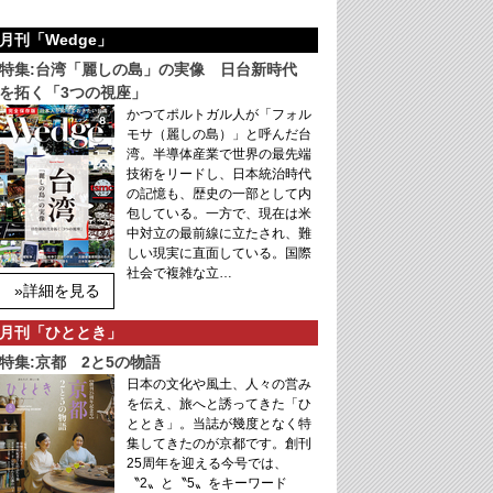
月刊「Wedge」
特集:台湾「麗しの島」の実像 日台新時代
を拓く「3つの視座」
かつてポルトガル人が「フォル
モサ（麗しの島）」と呼んだ台
湾。半導体産業で世界の最先端
技術をリードし、日本統治時代
の記憶も、歴史の一部として内
包している。一方で、現在は米
中対立の最前線に立たされ、難
しい現実に直面している。国際
社会で複雑な立…
»詳細を見る
月刊「ひととき」
特集:京都 2と5の物語
日本の文化や風土、人々の営み
を伝え、旅へと誘ってきた「ひ
ととき」。当誌が幾度となく特
集してきたのが京都です。創刊
25周年を迎える今号では、
〝2〟と〝5〟をキーワード