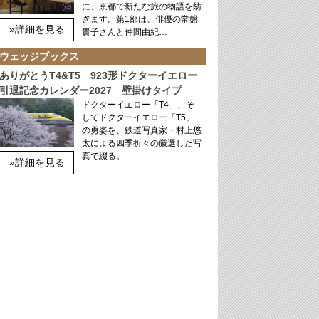
に、京都で新たな旅の物語を紡
ぎます。第1部は、俳優の常盤
»詳細を見る
貴子さんと仲間由紀…
ウェッジブックス
ありがとうT4&T5 923形ドクターイエロー
引退記念カレンダー2027 壁掛けタイプ
ドクターイエロー「T4」、そ
してドクターイエロー「T5」
の勇姿を、鉄道写真家・村上悠
太による四季折々の厳選した写
真で綴る。
»詳細を見る