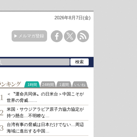
2026年8月7日(金)
メルマガ登録
ランキング
1時間
24時間
1週間
いいね
＜〝運命共同体〟の日米台＞中国こそが
1
世界の脅威....…
米国・サウジアラビア原子力協力協定が
2
持つ懸念…不明瞭な…
台湾有事の脅威は日本だけでない…周辺
3
海域に進出する中国…