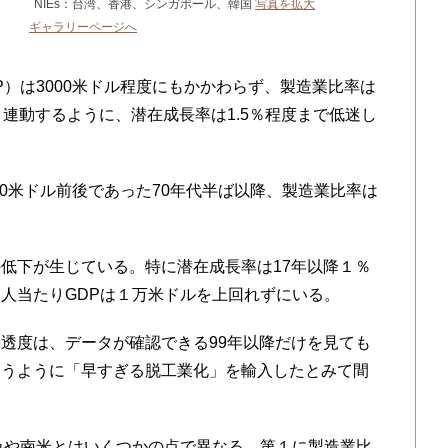
NIEs：台湾、香港、シンガポール、韓国
写真を拡大
ギャラリーページへ
、
）は3000米ドル程度にもかかわらず、製造業比率は
と連動するように、潜在成長率は1.5％程度まで低迷し
00米ドル前後であった70年代半ば以降、製造業比率は
低下が生じている。特に潜在成長率は17年以降１％
人当たりGDPは１万米ドルを上回れずにいる。
透度は、データが確認できる99年以降だけを見ても
いうように「早すぎる脱工業化」を輸入したとみて間
カや南米とはいくつかの点で異なる。第１に製造業比