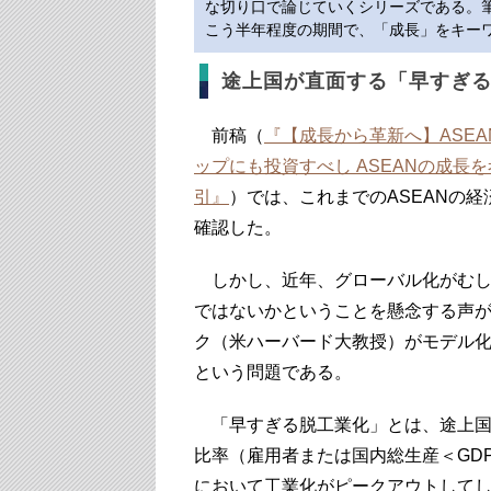
な切り口で論じていくシリーズである。筆
こう半年程度の期間で、「成長」をキーワ
途上国が直面する「早すぎ
前稿（
『【成長から革新へ】ASE
ップにも投資すべし ASEANの成
引』
）では、これまでのASEANの
確認した。
しかし、近年、グローバル化がむし
ではないかということを懸念する声が
ク（米ハーバード大教授）がモデル
という問題である。
「早すぎる脱工業化」とは、途上国
比率（雇用者または国内総生産＜GD
において工業化がピークアウトして