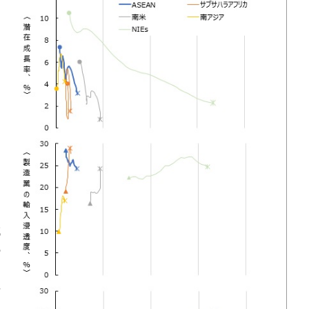
ア
ア
域
の
長