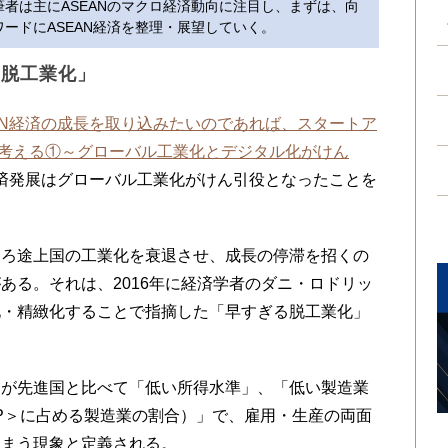
者は主にASEANのマクロ経済動向に注目し、まずは、向
ードにASEAN経済を整理・展望していく。
る脱工業化」
AN経済の成長を取り込みたいのであれば、スタートア
長を考える①～グローバル工業化とデジタル化がけん
経済発展はグローバル工業化がけん引役となったことを
ろ途上国の工業化を衰退させ、成長の停滞を招くの
ある。それは、2016年に経済学者のダニ・ロドリッ
化・精緻化することで指摘した「早すぎる脱工業化」
が先進国と比べて「低い所得水準」、「低い製造業
P＞に占める製造業の割合）」で、雇用・生産の両面
しまう現象と定義される。