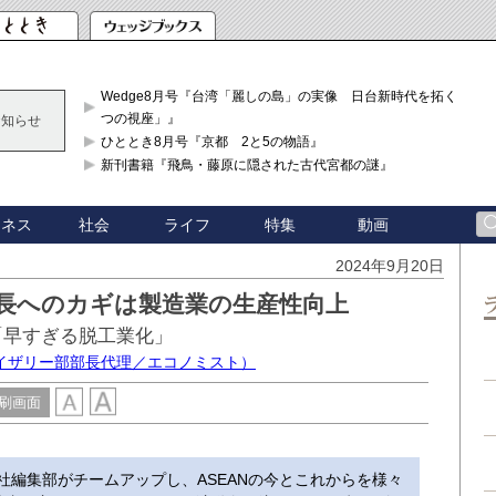
Wedge8月号『台湾「麗しの島」の実像 日台新時代を拓く「3
つの視座」』
お知らせ
ひととき8月号『京都 2と5の物語』
新刊書籍『飛鳥・藤原に隠された古代宮都の謎』
ジネス
社会
ライフ
特集
動画
2024年9月20日
成長へのカギは製造業の生産性向上
「早すぎる脱工業化」
イザリー部部長代理／エコノミスト）
刷画面
ge社編集部がチームアップし、ASEANの今とこれからを様々