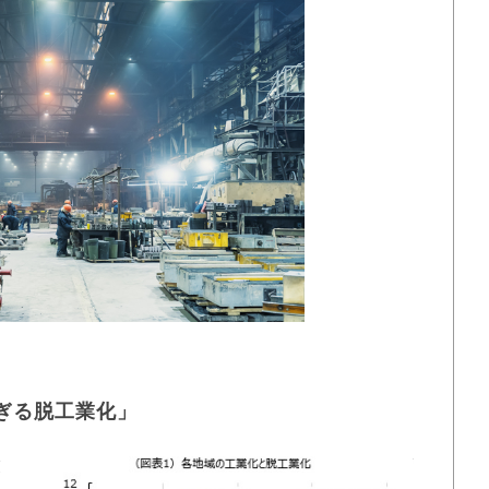
すぎる脱工業化」
業