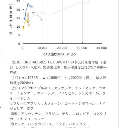
に
負
増
上
製
階
ビ
（出所）UNCTAD Stat、OECD-WTO Tivaを元に筆者作成 （注
1）１人当たりGDP、製造業比率、輸入浸透度は後方5年移動平
は
均値
（注2）●：1974年、▲：1999年、＊は2022年（但し、輸入浸
透度は2020年）
（注3）ASEAN：ブルネイ、カンボジア、インドネシア、ラオ
カ
ス、ミャンマー、マレーシア、フィリピン、シンガポール、タ
イ、ベトナム
ハ
サブサハラアフリカ：カメルーン、コート・ジボワール、ナイ
半
ジェリア、南ア
南米：アルゼンチン、ブラジル、チリ、コロンビア、コスタリ
人
カ、メキシコ、ペルー
南アジア：バングラデシュ、インド、パキスタン