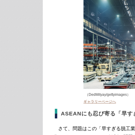
（DedMityay/gettyimages）
ギャラリーページへ
ASEANにも忍び寄る「早
さて、問題はこの「早すぎる脱工