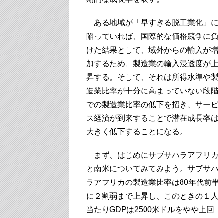
ある地域が「早すぎる脱工業化」
陥っていれば、国際的な価格競争に
けた結果として、域外からの輸入が
加するため、製造業の輸入浸透度が
昇する。そして、それは所得水準や
造業比率が十分に高まっていない段
での製造業比率の低下を招き、サー
ス経済が到来することで潜在成長率
大きく低下することになる。
まず、はじめにサブサハラアフリ
と南米についてみてみよう。サブサ
ラアフリカの製造業比率は80年代前
に２割弱まで上昇し、このときの１
当たりGDPは2500米ドルをやや上回