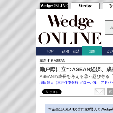
TOP
政治・経済
ビ
国際
革新するASEAN
瀬戸際に立つASEAN経済、
ASEANの成長を考える②～忍び寄る
塚田雄太
（三井住友銀行 グローバル・アドバ
印
本企画はASEANの専門家8賢人とWed