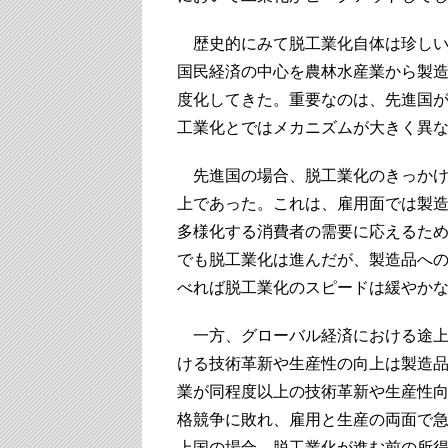
歴史的にみて脱工業化自体は珍しい
国民経済の中心を農林水産業から製
度化してきた。重要なのは、先進国
工業化とではメカニズムが大きく異
先進国の場合、脱工業化のきっかけ
上であった。これは、雇用面では製
多様化する消費者の需要に応えるた
でも脱工業化は進んだが、製造品へ
べれば脱工業化のスピードは緩やか
一方、グローバル経済における途上
ける技術革新や生産性の向上は製造
業が同程度以上の技術革新や生産性
格競争に敗れ、雇用と生産の両面で
上国の場合、脱工業化が進む前の所