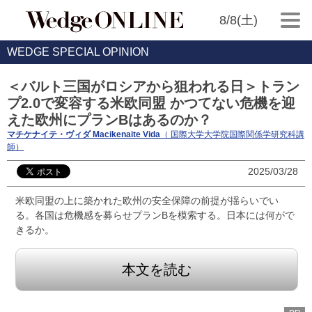
8/8(土)
WEDGE SPECIAL OPINION
＜バルト三国がロシアから狙われる日＞トラン
プ2.0で変容する米欧同盟 かつてない危機を迎
えた欧州にプランBはあるのか？
マチケナイテ・ヴィダ Macikenaite Vida
（ 国際大学大学院国際関係学研究科講
師）
2025/03/28
米欧同盟の上に築かれた欧州の安全保障の前提が揺らいでい
る。各国は危機感を募らせプランBを模索する。日本には何がで
きるか。
本文を読む