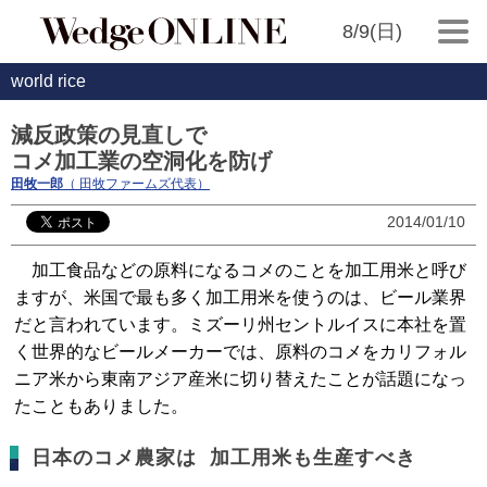
8/9(日)
world rice
減反政策の見直しで
コメ加工業の空洞化を防げ
田牧一郎
（ 田牧ファームズ代表）
2014/01/10
加工食品などの原料になるコメのことを加工用米と呼び
ますが、米国で最も多く加工用米を使うのは、ビール業界
だと言われています。ミズーリ州セントルイスに本社を置
く世界的なビールメーカーでは、原料のコメをカリフォル
ニア米から東南アジア産米に切り替えたことが話題になっ
たこともありました。
日本のコメ農家は 加工用米も生産すべき