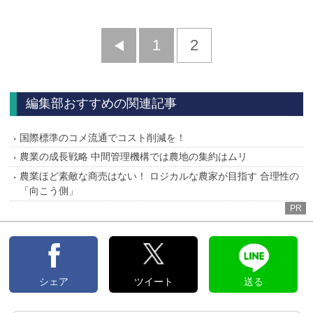
前
1
2
へ
編集部おすすめの関連記事
国際標準のコメ流通でコスト削減を！
農業の成長戦略 中間管理機構では農地の集約はムリ
農業ほど素敵な商売はない！ ロジカルな農家が目指す 合理性の
「向こう側」
PR
シェア
ツイート
送る