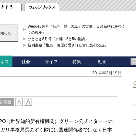
Wedge8月号『台湾「麗しの島」の実像 日台新時代を拓く「3
つの視座」』
お知らせ
ひととき8月号『京都 2と5の物語』
新刊書籍『飛鳥・藤原に隠された古代宮都の謎』
社会
ライフ
特集
動画
ジネス
2014年2月19日
刷画面
WIPO（世界知的所有権機関）グリーン公式スタートの
・ガリ事務局長のすぐ隣には国連関係者ではなく日本