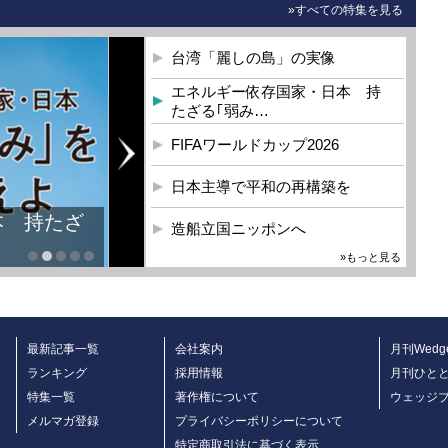
»すべての特集を見る
台湾「麗しの島」の実像
エネルギー依存国家・日本 持
たざる｢弱み…
FIFAワールドカップ2026
日本主導で平和の再構築を
造船立国ニッポンへ
»もっと見る
最新記事一覧
会社案内
月刊Wedg
ランキング
採用情報
月刊ひと
特集一覧
著作権について
ウェッジ
メルマガ登録
プライバシーポリシーについて
特定商取引法に基づく表示