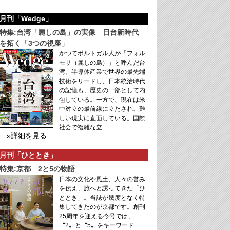
月刊「Wedge」
特集:台湾「麗しの島」の実像 日台新時代
を拓く「3つの視座」
かつてポルトガル人が「フォル
モサ（麗しの島）」と呼んだ台
湾。半導体産業で世界の最先端
技術をリードし、日本統治時代
の記憶も、歴史の一部として内
包している。一方で、現在は米
中対立の最前線に立たされ、難
しい現実に直面している。国際
社会で複雑な立…
»詳細を見る
月刊「ひととき」
特集:京都 2と5の物語
日本の文化や風土、人々の営み
を伝え、旅へと誘ってきた「ひ
ととき」。当誌が幾度となく特
集してきたのが京都です。創刊
25周年を迎える今号では、
〝2〟と〝5〟をキーワード