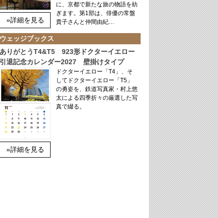
に、京都で新たな旅の物語を紡
ぎます。第1部は、俳優の常盤
»詳細を見る
貴子さんと仲間由紀…
ウェッジブックス
ありがとうT4&T5 923形ドクターイエロー
引退記念カレンダー2027 壁掛けタイプ
ドクターイエロー「T4」、そ
してドクターイエロー「T5」
の勇姿を、鉄道写真家・村上悠
太による四季折々の厳選した写
真で綴る。
»詳細を見る