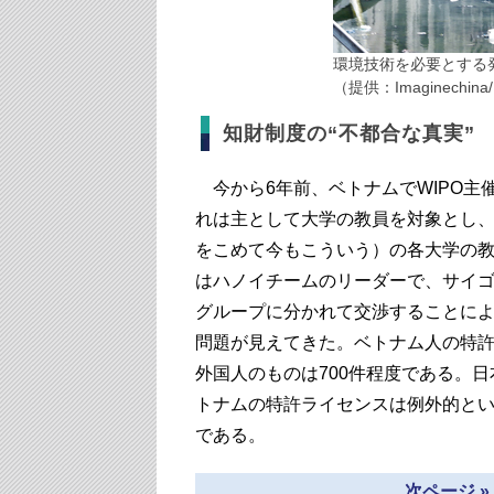
環境技術を必要とする
（提供：Imaginechin
知財制度の“不都合な真実”
今から6年前、ベトナムでWIPO主
れは主として大学の教員を対象とし
をこめて今もこういう）の各大学の
はハノイチームのリーダーで、サイ
グループに分かれて交渉することに
問題が見えてきた。ベトナム人の特許
外国人のものは700件程度である。
トナムの特許ライセンスは例外的と
である。
次ページ 