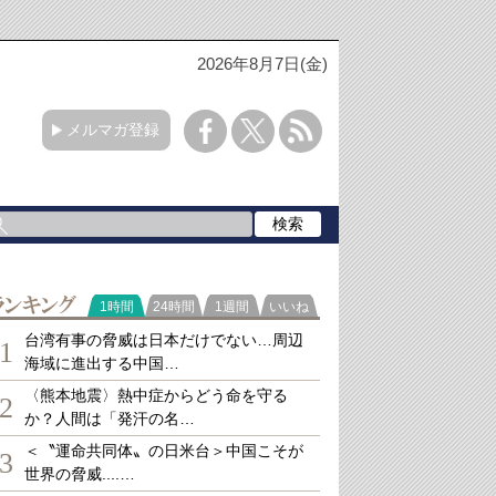
2026年8月7日(金)
メルマガ登録
ランキング
1時間
24時間
1週間
いいね
台湾有事の脅威は日本だけでない…周辺
1
海域に進出する中国…
〈熊本地震〉熱中症からどう命を守る
2
か？人間は「発汗の名…
＜〝運命共同体〟の日米台＞中国こそが
3
世界の脅威....…