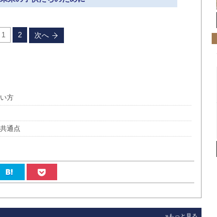
1
2
次へ
使い方
の共通点
»もっと見る