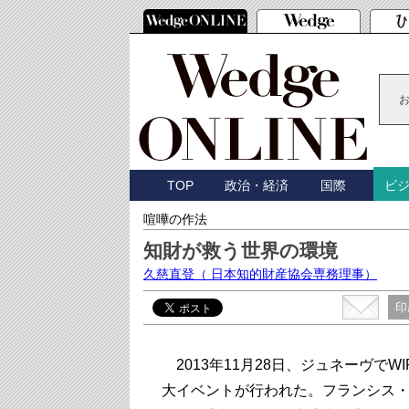
TOP
政治・経済
国際
ビ
喧嘩の作法
知財が救う世界の環境
久慈直登
（ 日本知的財産協会専務理事）
印
2013年11月28日、ジュネーヴで
大イベントが行われた。フランシス