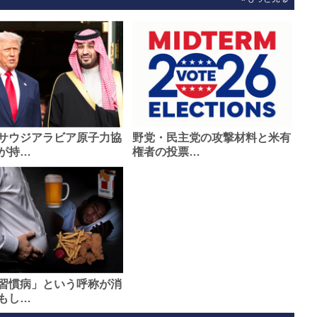
サウジアラビア原子力協
野党・民主党の攻撃材料と米有
が持…
権者の投票…
習慣病」という呼称が消
もし…