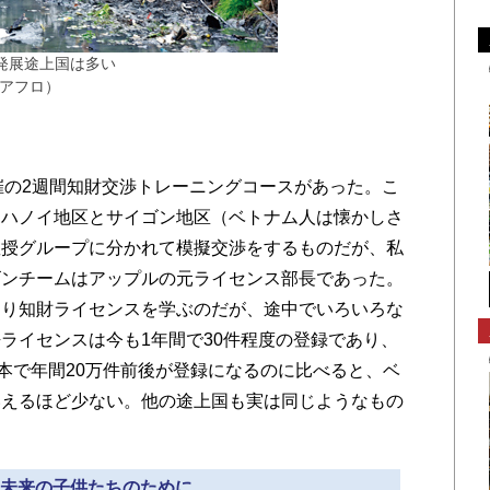
発展途上国は多い
a/アフロ）
催の2週間知財交渉トレーニングコースがあった。こ
、ハノイ地区とサイゴン地区（ベトナム人は懐かしさ
教授グループに分かれて模擬交渉をするものだが、私
ゴンチームはアップルの元ライセンス部長であった。
より知財ライセンスを学ぶのだが、途中でいろいろな
ライセンスは今も1年間で30件程度の登録であり、
日本で年間20万件前後が登録になるのに比べると、ベ
いえるほど少ない。他の途上国も実は同じようなもの
» 未来の子供たちのために