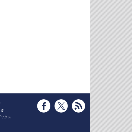
e
とき
ブックス