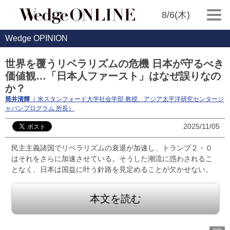
8/6(木)
Wedge OPINION
世界を覆うリベラリズムの危機 日本が守るべき
価値観…「日本人ファースト」はなぜ誤りなの
か？
筒井清輝
（ 米スタンフォード大学社会学部 教授、アジア太平洋研究センタージ
ャパンプログラム 所長）
2025/11/05
民主主義諸国でリベラリズムの衰退が加速し、トランプ２・０
はそれをさらに加速させている。そうした潮流に惑わされるこ
となく、日本は国益に叶う針路を見定めることが欠かせない。
本文を読む