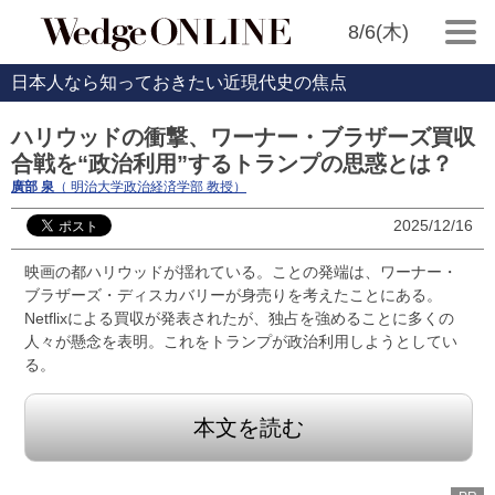
8/6(木)
日本人なら知っておきたい近現代史の焦点
ハリウッドの衝撃、ワーナー・ブラザーズ買収
合戦を“政治利用”するトランプの思惑とは？
廣部 泉
（ 明治大学政治経済学部 教授）
2025/12/16
映画の都ハリウッドが揺れている。ことの発端は、ワーナー・
ブラザーズ・ディスカバリーが身売りを考えたことにある。
Netflixによる買収が発表されたが、独占を強めることに多くの
人々が懸念を表明。これをトランプが政治利用しようとしてい
る。
本文を読む