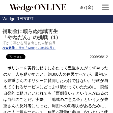
8/7(金)
Wedge REPORT
補助金に頼らぬ地域再生
「やねだん」の挑戦（1）
汗かく喜びを引き出した自治会長
友森敏雄
（ 月刊「Wedge」副編集長）
2009/08/12
ポリシーを実行に移すにあたって豊重さんがまずやった
のが、人を動かすこと。約300人の住民すべてが、最初か
ら豊重さんのポリシーに賛同したわけではない。行政が与
えてくれるサービスにどっぷり漬かっていたために、突然
自発的に動けといわれても「面倒臭い」という人が出るの
は当然のことだ。実際、「地域のご意見番」という人が豊
重さんの反対者になった。周囲への影響力があるために、
その人に気をつかって、住民が活動に参加しないという状