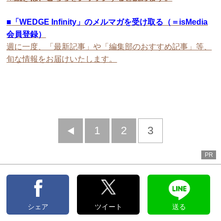
■
「WEDGE Infinity」のメルマガを受け取る（＝isMedia
会員登録）
週に一度、「最新記事」や「編集部のおすすめ記事」等、
旬な情報をお届けいたします。
前
1
2
3
へ
PR
シェア
ツイート
送る