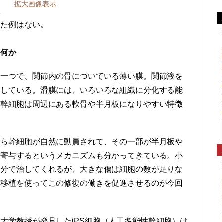
拡大画像表示
症
れた例はない。
は何か
の一つで、関節内の骨についている薄い膜。関節液を
をしている。滑膜には、いろいろな組織に分化する能
の幹細胞は周辺にある軟骨や半月板になりやすい特徴
ら幹細胞が自然に動員されて、その一部が半月板や
に寄与するというメカニズムも分かってきている。小
自分で治してくれるが、大きな傷は細胞の数が足りな
胞移植を使ってこの修復の働きを促進させるのが今回
学教授が発見したiPS細胞（人工多能性幹細胞）は