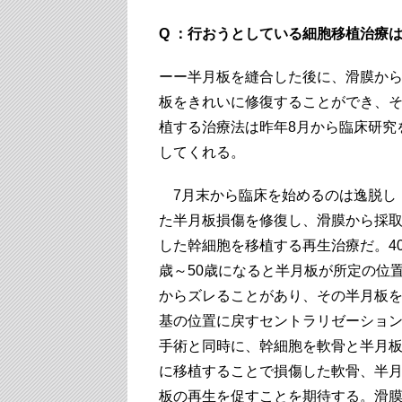
Q ：行おうとしている細胞移植治療
ーー半月板を縫合した後に、滑膜か
板をきれいに修復することができ、
植する治療法は昨年8月から臨床研究
してくれる。
7月末から臨床を始めるのは逸脱し
た半月板損傷を修復し、滑膜から採
した幹細胞を移植する再生治療だ。4
歳～50歳になると半月板が所定の位
からズレることがあり、その半月板
基の位置に戻すセントラリゼーショ
手術と同時に、幹細胞を軟骨と半月
に移植することで損傷した軟骨、半
板の再生を促すことを期待する。滑