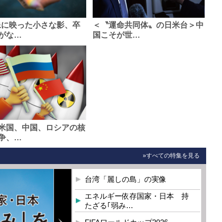
像に映った小さな影、卒
＜〝運命共同体〟の日米台＞中
がな…
国こそが世…
米国、中国、ロシアの核
争、…
»すべての特集を見る
台湾「麗しの島」の実像
エネルギー依存国家・日本 持
たざる｢弱み…