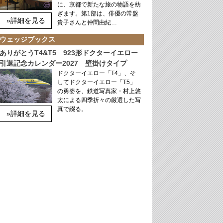
に、京都で新たな旅の物語を紡
ぎます。第1部は、俳優の常盤
»詳細を見る
貴子さんと仲間由紀…
ウェッジブックス
ありがとうT4&T5 923形ドクターイエロー
引退記念カレンダー2027 壁掛けタイプ
ドクターイエロー「T4」、そ
してドクターイエロー「T5」
の勇姿を、鉄道写真家・村上悠
太による四季折々の厳選した写
真で綴る。
»詳細を見る