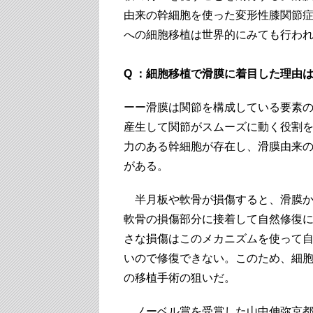
由来の幹細胞を使った変形性膝関節
への細胞移植は世界的にみても行わ
Q ：細胞移植で滑膜に着目した理由
ーー滑膜は関節を構成している要素
産生して関節がスムーズに動く役割
力のある幹細胞が存在し、滑膜由来
がある。
半月板や軟骨が損傷すると、滑膜か
軟骨の損傷部分に接着して自然修復
さな損傷はこのメカニズムを使って
いので修復できない。このため、細
の移植手術の狙いだ。
ノーベル賞を受賞した山中伸弥京都大