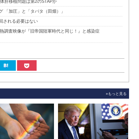
体肝移植問題は第2のSTAPか
グ 「加圧」と「タバタ（田畑）」
り回される必要はない
ング熱調査映像が『旧帝国陸軍時代と同じ！』と感染症
»もっと見る