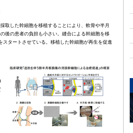
は
ら採取した幹細胞を移植することにより、軟骨や半月
その後の患者の負担も小さい。縫合による幹細胞を移
をスタートさせている。移植した幹細胞が再生を促進
取
0
置
を
ン
板
月
膜