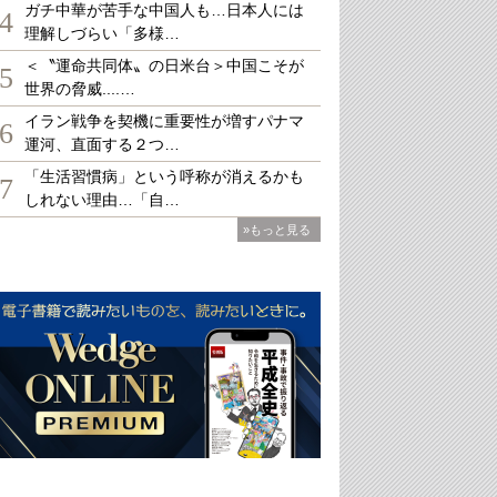
ガチ中華が苦手な中国人も…日本人には
4
理解しづらい「多様…
＜〝運命共同体〟の日米台＞中国こそが
5
世界の脅威....…
イラン戦争を契機に重要性が増すパナマ
6
運河、直面する２つ…
「生活習慣病」という呼称が消えるかも
7
しれない理由…「自…
»もっと見る