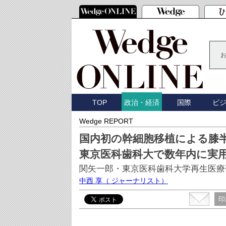
TOP
国際
ビ
政治・経済
Wedge REPORT
国内初の幹細胞移植による膝
東京医科歯科大で数年内に実
関矢一郎・東京医科歯科大学再生医療
中西 享
（ ジャーナリスト）
印