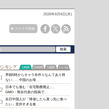
2026年8月6日(木)
メルマガ登録
ランキング
1時間
24時間
1週間
いいね
早朝5時からキャラ弁作りなんてあり得
1
ない……中国のお母…
日本でも進む「在宅勤務廃止」、
2
GMO・熊谷代表の投稿で…
在日中国人が「帰省したら真っ先に食べ
3
たい」意外すぎる食…