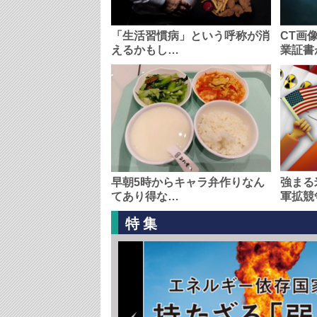
「生活習慣病」という呼称が消
CT画
えるかもし…
業証書
早朝5時からキャラ弁作りなん
強まる
てあり得な…
軍拡競
特集