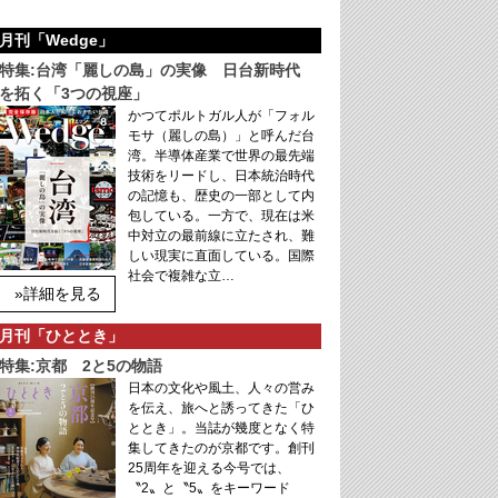
月刊「Wedge」
特集:台湾「麗しの島」の実像 日台新時代
を拓く「3つの視座」
かつてポルトガル人が「フォル
モサ（麗しの島）」と呼んだ台
湾。半導体産業で世界の最先端
技術をリードし、日本統治時代
の記憶も、歴史の一部として内
包している。一方で、現在は米
中対立の最前線に立たされ、難
しい現実に直面している。国際
社会で複雑な立…
»詳細を見る
月刊「ひととき」
特集:京都 2と5の物語
日本の文化や風土、人々の営み
を伝え、旅へと誘ってきた「ひ
ととき」。当誌が幾度となく特
集してきたのが京都です。創刊
25周年を迎える今号では、
〝2〟と〝5〟をキーワード