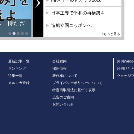
FIFAワールドカップ2026
日本主導で平和の再構築を
本 持たざ
造船立国ニッポンへ
»もっと見る
最新記事一覧
会社案内
月刊Wedg
ランキング
採用情報
月刊ひと
特集一覧
著作権について
ウェッジ
メルマガ登録
プライバシーポリシーについて
特定商取引法に基づく表示
広告のご案内
お問い合わせ