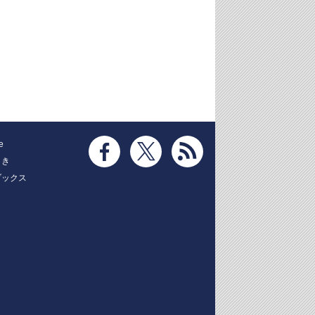
e
とき
ブックス