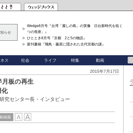
Wedge8月号『台湾「麗しの島」の実像 日台新時代を拓く「3
つの視座」』
お知らせ
ひととき8月号『京都 2と5の物語』
新刊書籍『飛鳥・藤原に隠された古代宮都の謎』
ジネス
社会
ライフ
特集
動画
2015年7月17日
半月板の再生
用化
研究センター長・インタビュー
刷画面