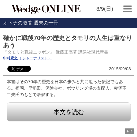
8/9(日)
オトナの教養 週末の一冊
確かに戦後70年の歴史とタモリの人生は重なり
あう
『タモリと戦後ニッポン』 近藤正高著 講談社現代新書
中村宏之
（ ジャーナリスト）
2015/09/08
本書はその70年の歴史を日本の歩みと共に追った伝記でもあ
る。福岡、早稲田、保険会社、ボウリング場の支配人、赤塚不
二夫氏のもとで居候する。
本文を読む
PR