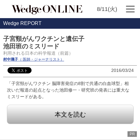
8/11(火)
Wedge REPORT
子宮頸がんワクチンと遺伝子
池田班のミスリード
利用される日本の科学報道（前篇）
村中璃子
（ 医師・ジャーナリスト）
2016/03/24
「子宮頸がんワクチン 脳障害発症の8割で共通の白血球型」相
次いだ報道の起点となった池田修一・研究班の発表には重大な
ミスリードがある。
本文を読む
PR