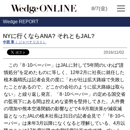
8/7(金)
Wedge REPORT
NYに行くならANA? それともJAL?
中西 享
（ ジャーナリスト）
2016/11/02
この「8･10ペーパー」はJALに対して5年間のいわば“謹
慎処分”を定めたものに等しく、12年2月に社長に就任した
植木義晴氏は記者会見の度に「わが社は拡大路線で失敗し
たことがあるので、どこかの会社のように拡大路線は取ら
ない」と繰り返し発言、「8･10ペーパー」の定める国交省
の監視下にある間は控えめな姿勢を堅持してきた。人件費
の増加や熊本空港閉鎖の影響などで4-9月期決算が減収減
益となったJALの植木社長は31日の記者会見で「『8･10ペ
ーパー』は来年3月以降になくなると理解している、4月以