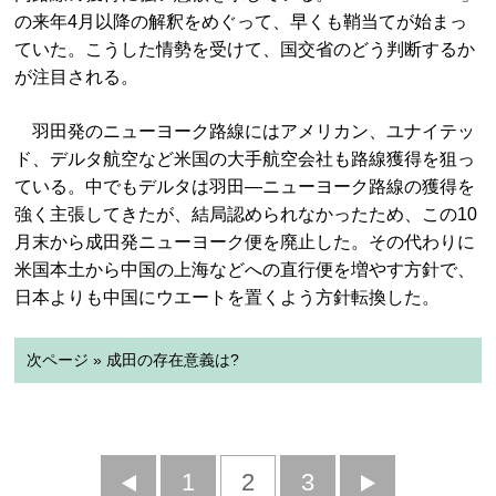
の来年4月以降の解釈をめぐって、早くも鞘当てが始まっ
ていた。こうした情勢を受けて、国交省のどう判断するか
が注目される。
羽田発のニューヨーク路線にはアメリカン、ユナイテッ
ド、デルタ航空など米国の大手航空会社も路線獲得を狙っ
ている。中でもデルタは羽田―ニューヨーク路線の獲得を
強く主張してきたが、結局認められなかったため、この10
月末から成田発ニューヨーク便を廃止した。その代わりに
米国本土から中国の上海などへの直行便を増やす方針で、
日本よりも中国にウエートを置くよう方針転換した。
次ページ » 成田の存在意義は?
前
1
2
3
次