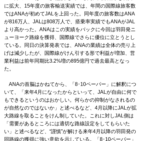
に拡大、15年度の旅客輸送実績では、年間の国際線旅客数
ではANAが初めてJALを上回った。同年度の旅客数はANA
が816万人、JALは808万人で、搭乗率実績でもANAがJAL
より高かった。ANAはこの実績をバックに今回は羽田発ニ
ューヨーク路線を獲得、国際線でさらに優位に立とうとし
ている。同日の決算発表では、ANAの業績は全体の売り上
げは減少したが、国際線がけん引する形で利益が増加、営
業利益は前年同期比3.2%増の895億円で過去最高となっ
た。
ANAの首脳はかねてから、「8･10ペーパー」に解釈につ
いて、「来年4月になったからといって、JALが自由に何で
もできるというのはおかしい。何らかの抑制がなされるの
が自然なのではないか」と述べるなど、4月以降にJALが拡
大路線を取ることをけん制していた。これに対しJAL側は
「需要があるところには適切な路線設定をしてもらいた
い」と述べるなど、“謹慎”が解ける来年4月以降の羽田発の
同路線の獲得に強い意欲を示している。「8･10ペーパー」