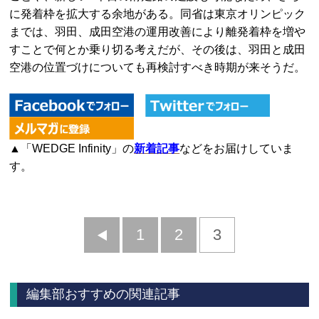
に発着枠を拡大する余地がある。同省は東京オリンピック
までは、羽田、成田空港の運用改善により離発着枠を増や
すことで何とか乗り切る考えだが、その後は、羽田と成田
空港の位置づけについても再検討すべき時期が来そうだ。
▲「WEDGE Infinity」の
新着記事
などをお届けしていま
す。
前
1
2
3
へ
編集部おすすめの関連記事