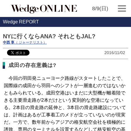
8/9(日)
Wedge REPORT
NYに行くならANA? それともJAL?
中西 享
（ ジャーナリスト）
2016/11/02
成田の存在意義は?
今回の羽田発ニューヨーク路線がスタートしたことで、
国際線の成田から羽田へのシフトが一層進むのではないか
ともみられている。成田空港はいまだに大型機が離着陸で
きる主要滑走路が2本だけという変則的な空港になってい
る。2本目の滑走路の延伸と、3本目の滑走路建設について
は、計画はあるが工事着工のメドが立っていないのが現実
だ。一方で、数年前からアジアの格安航空会社を積極的に
誘致、専用のターミナルを設置するなどして格安航空の基