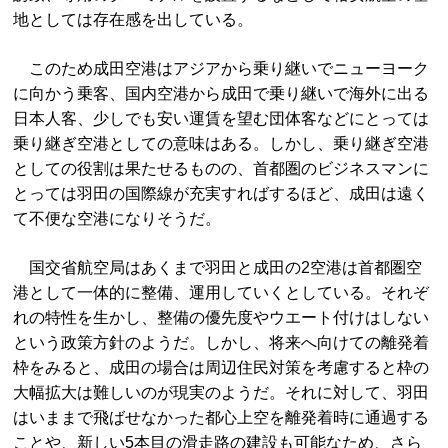
地としては存在感を出している。
このため成田空港はアジアから乗り継いでニューヨーク
に向かう乗客、国内空港から成田で乗り継いで海外に出る
日本人客、少しでも安い運賃を望む団体客などにとっては
乗り継ぎ空港としての意味はある。しかし、乗り継ぎ空港
としての役割は果たせるものの、首都圏のビジネスマンに
とっては羽田の国際線が充実すればするほど、成田は遠く
て不便な空港になりそうだ。
国交省航空局はあくまで羽田と成田の2空港は首都圏空
港として一体的に整備、運用していくとしている。それぞ
れの特性を生かし、整備の優先度やウエート付けはしない
という政策方針のようだ。しかし、将来へ向けての離発着
枠をみると、成田の場合は周辺住民対策を考慮すると枠の
大幅拡大は難しいのが現実のようだ。それに対して、羽田
はいままで飛ばせなかった都心上空を離発着時に通過する
ことや、新しい5本目の滑走路の建設も可能なため、さら